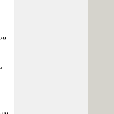
она
и
5 мм