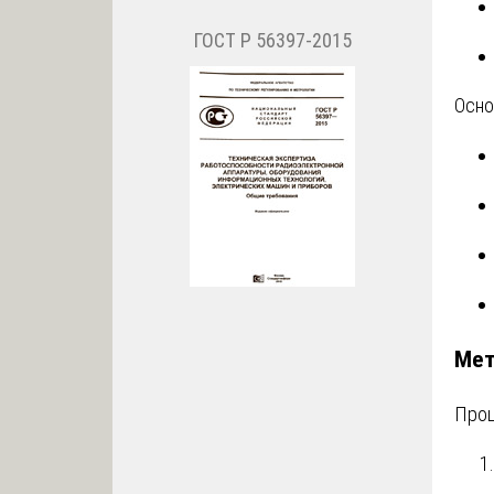
ГОСТ Р 56397-2015
Осно
Мет
Проц