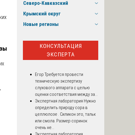
Северо-Кавказский
Крымский округ
ких
Новые регионы
КОНСУЛЬТАЦИЯ
изы
ЭКСПЕРТА
их
Егор
Требуется провести
техническую экспертизу
,
слухового аппарата с целью
оценки соответствия между за...
Экспертная лаборатория
Нужно
определить природу сора в
целлюлозе . Силикон это, тальк
или смола. Размер соринок
очень не...
Экспертная лаборатория