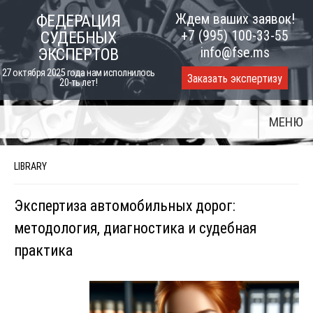
Skip
Ждем ваших заявок!
ФЕДЕРАЦИЯ
to
+7 (995) 100-33-55
СУДЕБНЫХ
content
info@fse.ms
ЭКСПЕРТОВ
27 октября 2025 года нам исполнилось
Заказать экспертизу
20-ть лет!
МЕНЮ
LIBRARY
Экспертиза автомобильных дорог:
методология, диагностика и судебная
практика