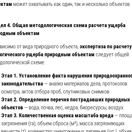
ектам
может охватывать как один, так и несколько объектов.
ел 4. Общая методологическая схема расчета ущерба
родным объектам
висимо от вида природного объекта,
экспертиза по расчету
огического ущерба природным объектам
следует общей
дологической схеме:
Этап 1. Установление факта нарушения природоохранно
законодательства
— анализ материалов дела, протоколов
осмотра, актов отбора проб, спутниковых снимков.
Этап 2. Определение перечня пострадавших природных
объектов
— вода, почва, лес, недра, биоресурсы, воздух.
Этап 3. Количественная оценка масштаба вреда
— площ
загрязнения (га), объем сброса (м³), масса загрязняющих
веществ (т), количество уничтоженных деревьев (шт.), объе