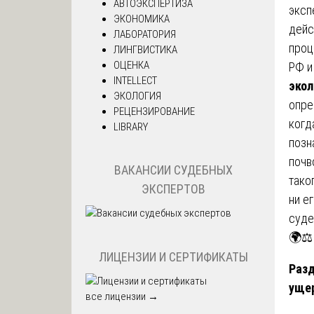
АВТОЭКСПЕРТИЗА
эксп
ЭКОНОМИКА
дейс
ЛАБОРАТОРИЯ
проц
ЛИНГВИСТИКА
ОЦЕНКА
РФ и
INTELLECT
экол
ЭКОЛОГИЯ
опре
РЕЦЕНЗИРОВАНИЕ
когд
LIBRARY
позн
почв
ВАКАНСИИ СУДЕБНЫХ
тако
ЭКСПЕРТОВ
ни е
суде
🌍⚖️
ЛИЦЕНЗИИ И СЕРТИФИКАТЫ
Разд
уще
все лицензии →