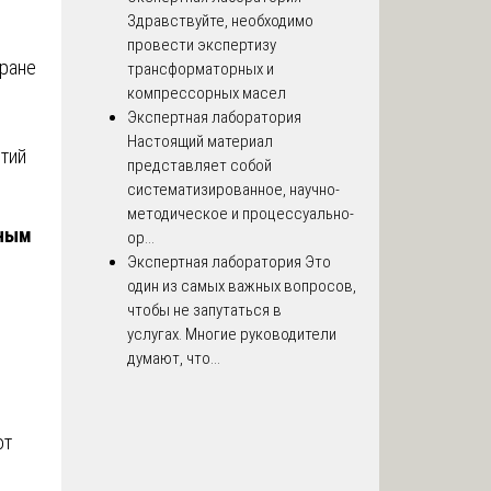
Здравствуйте, необходимо
провести экспертизу
хране
трансформаторных и
компрессорных масел
Экспертная лаборатория
О
Настоящий материал
етий
представляет собой
систематизированное, научно-
методическое и процессуально-
дным
ор...
Экспертная лаборатория
Это
один из самых важных вопросов,
чтобы не запутаться в
услугах. Многие руководители
думают, что...
.
от