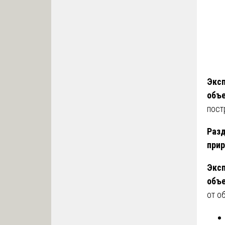
Эксп
объ
пост
Разд
при
Эксп
объ
от о