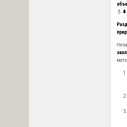
объ
💧🌲
Разд
при
Неза
экол
мето