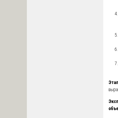
Этап
выра
Эксп
объ