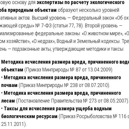
овую основу для
экспертизы по расчету экологического
рба природным объектам
образуют несколько уровней
ативных актов. Высший уровень — Федеральный закон «Об о
жающей среды» № 7-ФЗ (статьи 77, 78). Второй уровень —
иализированные федеральные законы: «О животном мире», «
ом хозяйстве», «О недрах», Водный и Земельный кодексы. Тр
ень — подзаконные акты, утверждающие методики и таксы:
Методика исчисления размера вреда, причиненного во
объектам
(Приказ Минприроды № 87 от 13.04.2009).
•
Методика исчисления размера вреда, причиненного
почвам
(Приказ Минприроды № 238 от 08.07.2010).
•
Методика исчисления размера вреда, причиненного
лесам
(Постановление Правительства № 273 от 08.05.2007)
•
Таксы для исчисления размера ущерба водным
биологическим ресурсам
(Приказ Росрыболовства № 116 
25.11.2011).