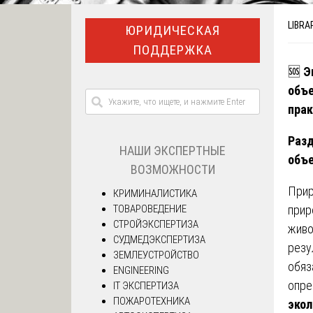
LIBRA
ЮРИДИЧЕСКАЯ
ПОДДЕРЖКА
🆘
Э
объе
прак
Разд
НАШИ ЭКСПЕРТНЫЕ
объ
ВОЗМОЖНОСТИ
Прир
КРИМИНАЛИСТИКА
ТОВАРОВЕДЕНИЕ
прир
СТРОЙЭКСПЕРТИЗА
живо
СУДМЕДЭКСПЕРТИЗА
резу
ЗЕМЛЕУСТРОЙСТВО
обяз
ENGINEERING
опре
IT ЭКСПЕРТИЗА
ПОЖАРОТЕХНИКА
экол