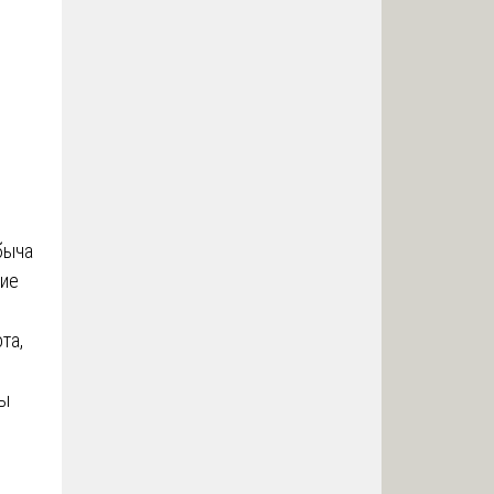
быча
ние
та,
сы