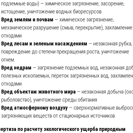
подземные воды) — химическое загрязнение, засорение,
истощение, уничтожение водных биоресурсов.
Вред землям и почвам
— химическое загрязнение,
механическое разрушение (смыв, перекрытие), захламление
отходами.
Вред лесам и зеленым насаждениям
— незаконная рубка,
повреждение до степени прекращения роста, уничтожение
огнем.
Вред недрам
— загрязнение подземных вод, незаконная до
полезных ископаемых, переток загрязненных вод, захламле
отходами.
Вред объектам животного мира
— незаконная добыча (охо
рыболовство), уничтожение среды обитания.
Вред атмосферному воздуху
— сверхнормативные выбро
загрязняющих веществ от стационарных источников.
ертиза по расчету экологического ущерба природным