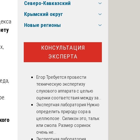
Северо-Кавказский
Крымский округ
декса
Новые регионы
чету
х,
КОНСУЛЬТАЦИЯ
ЭКСПЕРТА
Егор
Требуется провести
еда,
техническую экспертизу
слухового аппарата с целью
ре.
оценки соответствия между за...
Экспертная лаборатория
Нужно
определить природу сора в
целлюлозе . Силикон это, тальк
кого
или смола. Размер соринок
очень не...
Экспертная лаборатория