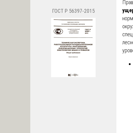
Прав
уще
ГОСТ Р 56397-2015
норм
окру
спец
лесн
уров