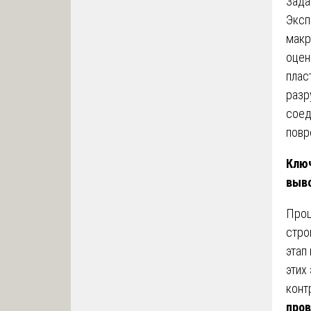
Зада
Эксп
макр
оцен
плас
разр
соед
повр
Ключ
выв
Проц
стро
этап
этих
конт
пров