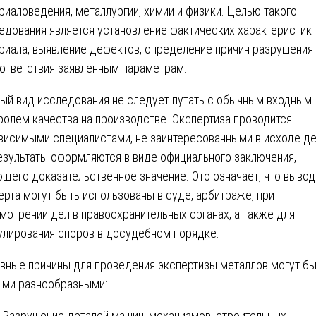
риаловедения, металлургии, химии и физики. Целью такого
едования является установление фактических характеристик
риала, выявление дефектов, определение причин разрушения
ответствия заявленным параметрам.
ый вид исследования не следует путать с обычным входным
ролем качества на производстве. Экспертиза проводится
висимыми специалистами, не заинтересованными в исходе де
езультаты оформляются в виде официального заключения,
щего доказательственное значение. Это означает, что выво
ерта могут быть использованы в суде, арбитраже, при
мотрении дел в правоохранительных органах, а также для
улирования споров в досудебном порядке.
вные причины для проведения экспертизы металлов могут бы
ми разнообразными:
Разрушение деталей машин, механизмов, строительных