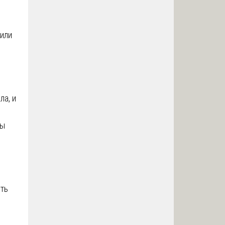
 или
ла, и
ды
ть