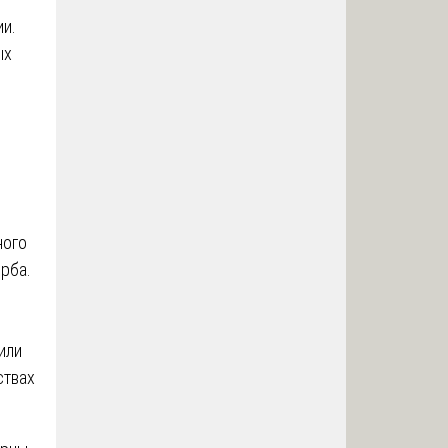
ии.
ых
ного
рба.
или
ствах