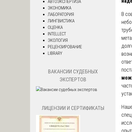
наде
АВТОЭКСПЕРТИЗА
ЭКОНОМИКА
В со
ЛАБОРАТОРИЯ
ЛИНГВИСТИКА
небо
ОЦЕНКА
труб
INTELLECT
мета
ЭКОЛОГИЯ
долг
РЕЦЕНЗИРОВАНИЕ
LIBRARY
возн
отве
пост
ВАКАНСИИ СУДЕБНЫХ
можн
ЭКСПЕРТОВ
част
уста
Наше
ЛИЦЕНЗИИ И СЕРТИФИКАТЫ
спец
иссл
опыт