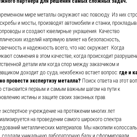
жного партнера для решения самых сложных задач.
временном мире металлы окружают нас повсюду. Из них стр
скребы и мосты, производят автомобили и станки, проклады
опроводы и создают ювелирные украшения. Качество
ллических изделий напрямую влияет на безопасность,
овечность и надежность всего, что нас окружает. Когда
икают сомнения в этом качестве, когда происходит разрушен
тственной детали или когда спор между заказчиком и
авщиком доходит до суда, неизбежно встает вопрос:
где и к
о провести экспертизу металла?
Поиск ответа на этот во
о становится первым и самым важным шагом на пути к
новлению истины и защите своих законных прав.
 экспертное учреждение на протяжении многих лет
иализируется на проведении самого широкого спектра
едований металлических материалов. Мы накопили колоссал
, создали уникальную лабораторную базу и сформировали