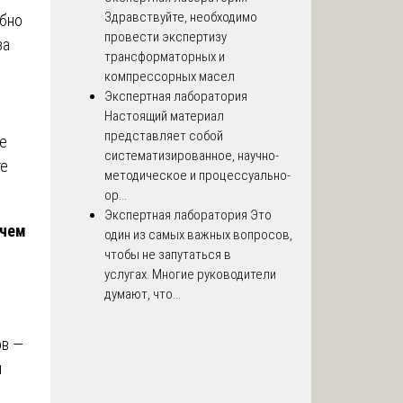
Здравствуйте, необходимо
обно
провести экспертизу
за
трансформаторных и
компрессорных масел
Экспертная лаборатория
Настоящий материал
представляет собой
е
систематизированное, научно-
те
методическое и процессуально-
ор...
Экспертная лаборатория
Это
ачем
один из самых важных вопросов,
чтобы не запутаться в
услугах. Многие руководители
думают, что...
ов —
и