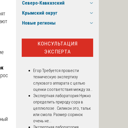
Северо-Кавказский
Крымский округ
оят
вают
Новые регионы
КОНСУЛЬТАЦИЯ
ЭКСПЕРТА
ие
ак
Егор
Требуется провести
прос
техническую экспертизу
слухового аппарата с целью
оценки соответствия между за...
Экспертная лаборатория
Нужно
определить природу сора в
целлюлозе . Силикон это, тальк
или смола. Размер соринок
ьный
очень не...
Экспертная лаборатория