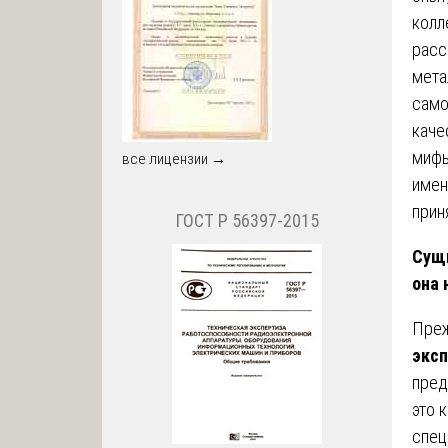
колл
расс
мета
само
каче
мифы
все лицензии →
имен
прин
ГОСТ Р 56397-2015
Сущн
она 
Преж
эксп
пред
это 
спец