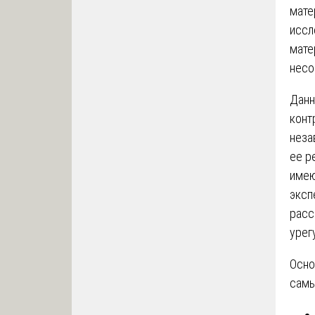
мате
иссл
мате
несо
Данн
конт
неза
ее р
имею
эксп
расс
урег
Осно
самы