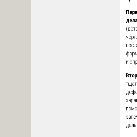
Перв
дела
(дет
черт
пост
форм
и оп
Втор
тщат
дефе
хара
помо
запе
даль