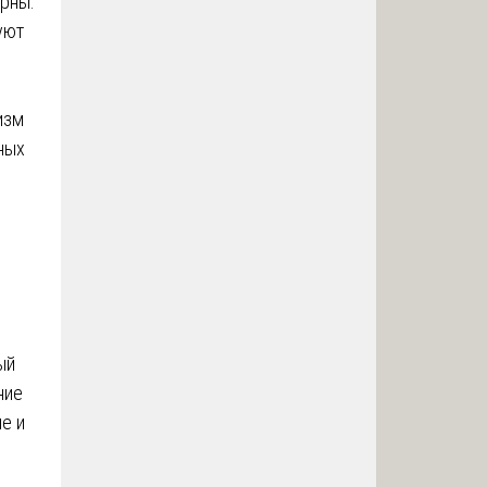
ирны.
уют
изм
ных
ый
ние
е и