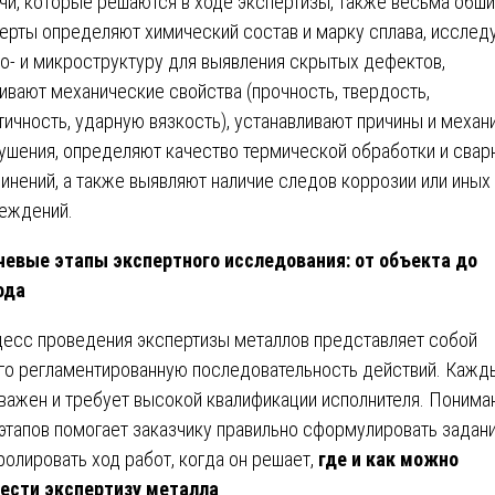
чи, которые решаются в ходе экспертизы, также весьма обш
ерты определяют химический состав и марку сплава, исслед
о- и микроструктуру для выявления скрытых дефектов,
ивают механические свойства (прочность, твердость,
тичность, ударную вязкость), устанавливают причины и механ
ушения, определяют качество термической обработки и свар
инений, а также выявляют наличие следов коррозии или иных
еждений.
евые этапы экспертного исследования: от объекта до
ода
есс проведения экспертизы металлов представляет собой
го регламентированную последовательность действий. Кажд
 важен и требует высокой квалификации исполнителя. Понима
 этапов помогает заказчику правильно сформулировать задани
ролировать ход работ, когда он решает,
где и как можно
ести экспертизу металла
.