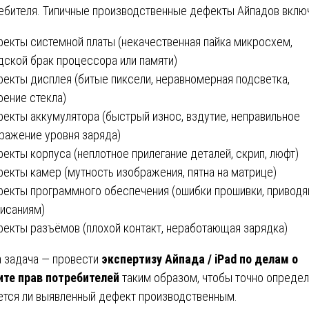
ебителя. Типичные производственные дефекты Айпадов вклю
фекты системной платы (некачественная пайка микросхем,
дской брак процессора или памяти)
фекты дисплея (битые пиксели, неравномерная подсветка,
оение стекла)
фекты аккумулятора (быстрый износ, вздутие, неправильное
ражение уровня заряда)
фекты корпуса (неплотное прилегание деталей, скрип, люфт)
фекты камер (мутность изображения, пятна на матрице)
фекты программного обеспечения (ошибки прошивки, привод
висаниям)
фекты разъёмов (плохой контакт, неработающая зарядка)
 задача — провести
экспертизу Айпада / iPad по делам о
те прав потребителей
таким образом, чтобы точно определ
ется ли выявленный дефект производственным.