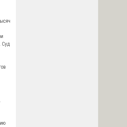
тысяч
ри
. Суд
тов
r
нию