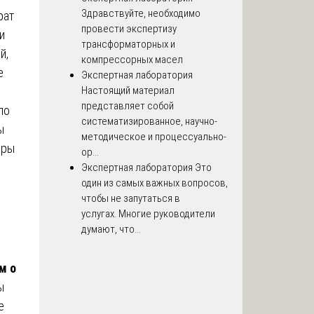
Здравствуйте, необходимо
рат
провести экспертизу
и
трансформаторных и
й,
компрессорных масел
е
Экспертная лаборатория
Настоящий материал
представляет собой
по
систематизированное, научно-
ы
методическое и процессуально-
еры
ор...
Экспертная лаборатория
Это
один из самых важных вопросов,
чтобы не запутаться в
услугах. Многие руководители
думают, что...
м о
ы
е