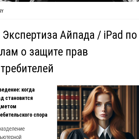
RY
 Экспертиза Айпада / iPad по
лам о защите прав
требителей
ведение: когда
д становится
дметом
ебительского спора
азделение
ьютерной