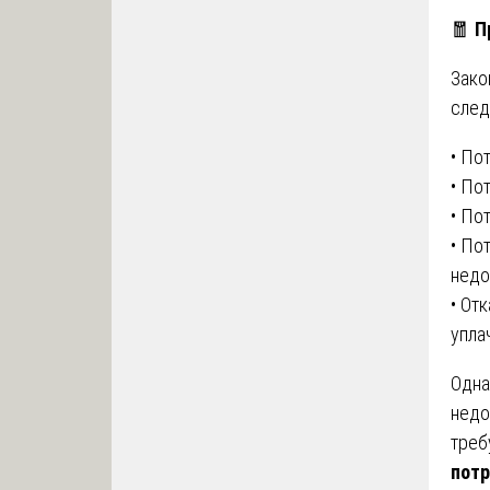
🧧
П
Зако
след
• По
• По
• По
• По
недо
• От
упла
Одна
недо
треб
потр