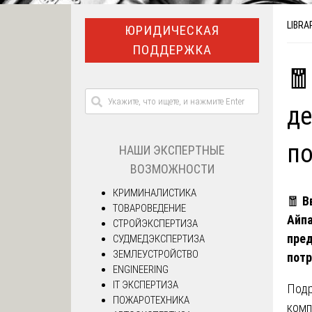
LIBRA
ЮРИДИЧЕСКАЯ
ПОДДЕРЖКА
🧧
де
по
НАШИ ЭКСПЕРТНЫЕ
ВОЗМОЖНОСТИ
КРИМИНАЛИСТИКА
🧧
В
ТОВАРОВЕДЕНИЕ
Айпа
СТРОЙЭКСПЕРТИЗА
пре
СУДМЕДЭКСПЕРТИЗА
ЗЕМЛЕУСТРОЙСТВО
потр
ENGINEERING
IT ЭКСПЕРТИЗА
Подр
ПОЖАРОТЕХНИКА
комп