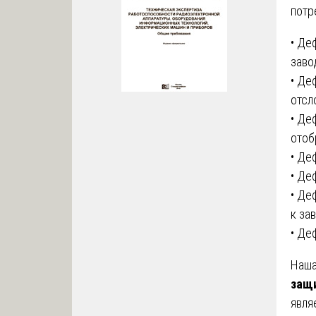
потр
• Де
заво
• Де
отсл
• Де
отоб
• Де
• Де
• Де
к за
• Де
Наша
защи
явля