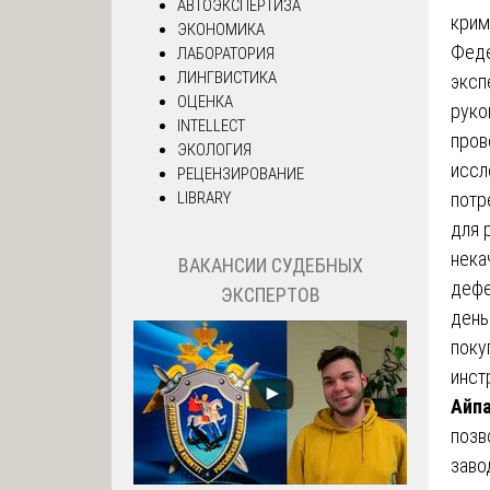
АВТОЭКСПЕРТИЗА
крим
ЭКОНОМИКА
Феде
ЛАБОРАТОРИЯ
ЛИНГВИСТИКА
эксп
ОЦЕНКА
руко
INTELLECT
пров
ЭКОЛОГИЯ
иссл
РЕЦЕНЗИРОВАНИЕ
LIBRARY
потр
для 
нека
ВАКАНСИИ СУДЕБНЫХ
дефе
ЭКСПЕРТОВ
день
поку
инст
Айпа
позв
заво