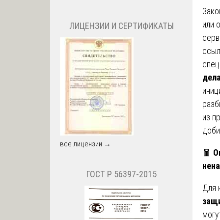
Зако
или 
ЛИЦЕНЗИИ И СЕРТИФИКАТЫ
серв
ссыл
спец
дела
иниц
разб
из п
доби
все лицензии →
🧧
О
нен
ГОСТ Р 56397-2015
Для 
защи
могу