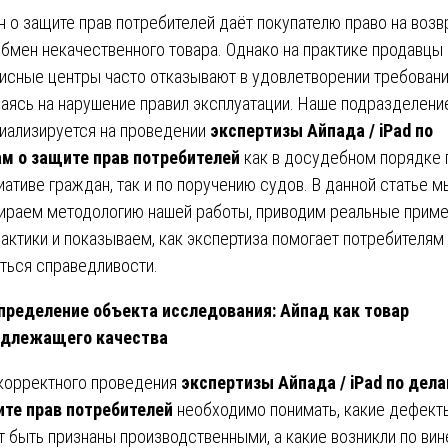
н о защите прав потребителей даёт покупателю право на возв
обмен некачественного товара. Однако на практике продавцы 
исные центры часто отказывают в удовлетворении требовани
аясь на нарушение правил эксплуатации. Наше подразделени
иализируется на проведении
экспертизы Айпада / iPad по
м о защите прав потребителей
как в досудебном порядке 
иативе граждан, так и по поручению судов. В данной статье м
ираем методологию нашей работы, приводим реальные прим
рактики и показываем, как экспертиза помогает потребителям
ться справедливости.
пределение объекта исследования: Айпад как товар
адлежащего качества
корректного проведения
экспертизы Айпада / iPad по дела
те прав потребителей
необходимо понимать, какие дефект
т быть признаны производственными, а какие возникли по вин