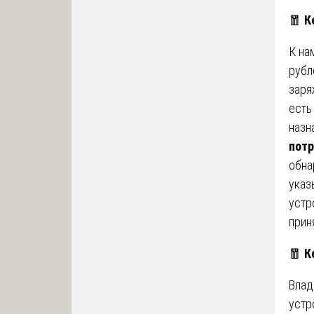
🧧
К
К на
рубл
заря
есть
назн
потр
обна
указ
устр
прин
🧧
К
Влад
устр