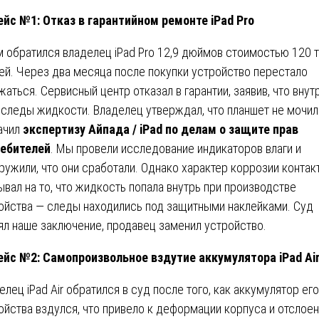
ейс №1: Отказ в гарантийном ремонте iPad Pro
м обратился владелец iPad Pro 12,9 дюймов стоимостью 120 
ей. Через два месяца после покупки устройство перестало
жаться. Сервисный центр отказал в гарантии, заявив, что внут
 следы жидкости. Владелец утверждал, что планшет не мочил
ачил
экспертизу Айпада / iPad по делам о защите прав
ебителей
. Мы провели исследование индикаторов влаги и
ружили, что они сработали. Однако характер коррозии контак
ывал на то, что жидкость попала внутрь при производстве
ойства — следы находились под защитными наклейками. Суд
ял наше заключение, продавец заменил устройство.
ейс №2: Самопроизвольное вздутие аккумулятора iPad Ai
елец iPad Air обратился в суд после того, как аккумулятор его
ойства вздулся, что привело к деформации корпуса и отслое