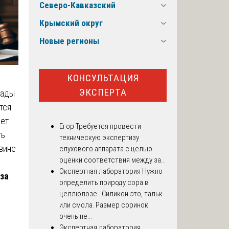
Северо-Кавказский
Крымский округ
Новые регионы
КОНСУЛЬТАЦИЯ
ЭКСПЕРТА
пады
тся
еет
Егор
Требуется провести
ть
техническую экспертизу
 вине
слухового аппарата с целью
оценки соответствия между за...
Экспертная лаборатория
Нужно
за
определить природу сора в
целлюлозе . Силикон это, тальк
или смола. Размер соринок
очень не...
Экспертная лаборатория