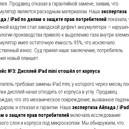
лея. Продавец отказал в гарантийной замене, заявив, что
мулятор является расходным материалом. Наша
экспертиза
да / iPad по делам о защите прав потребителей
показала, 
иной вздутия стал заводской дефект аккумулятора — наруше
ологии производства привело к выделению газа внутри элемен
мулятор имел остаточную ёмкость 95%, что исключало
ственный износ. Суд принял наше заключение, потребитель
чил новый планшет.
ейс №3: Дисплей iPad mini отошёл от корпуса
патель требовал замены iPad mini, у которого через месяц по
пки дисплей начал отходить от корпуса в углу. Продавец
рждал, что это механическое повреждение, вызванное паден
ударом, и отказал в гарантии. Наша
экспертиза Айпада / iPad
м о защите прав потребителей
включала исследование
вого слоя и корпуса под микроскопом. Мы обнаружили, что