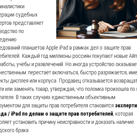
иналистики
рации судебных
ертов представляет
водство по
едению
едований планшетов Apple iPad в рамках дел о защите прав
ебителей. Каждый год миллионы россиян покупают новые Ай
работы, учёбы и развлечений. Но иногда устройство оказывае
чественным: перестаёт включаться, быстро разряжается, им
кты дисплея или корпуса. Продавец отказывается возвраща
ги или заменять товар, утверждая, что поломка произошла по
пателя. В таких случаях единственным объективным
рументом для защиты прав потребителя становится
эксперти
да / iPad по делам о защите прав потребителей
, которая
оляет установить причину неисправности и доказать наличие
дского брака.