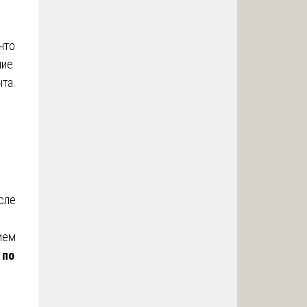
что
ние
та.
сле
ием
 по