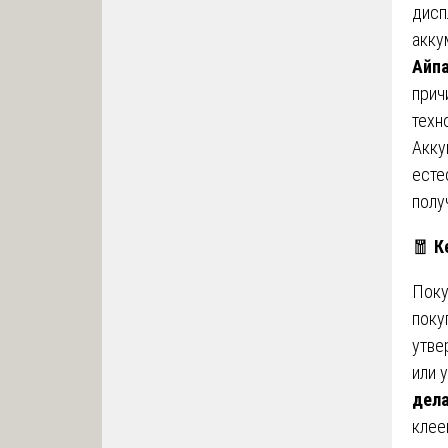
дисп
акку
Айпа
прич
техн
Акку
есте
полу
🧧
К
Поку
поку
утве
или 
дела
клее