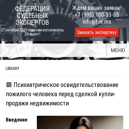
Skip
Ждем ваших заявок!
ФЕДЕРАЦИЯ
to
+7 (995) 100-33-55
СУДЕБНЫХ
content
info@fse.ms
ЭКСПЕРТОВ
27 октября 2025 года нам исполнилось
Заказать экспертизу
20-ть лет!
МЕНЮ
LIBRARY
🟩 Психиатрическое освидетельствование
пожилого человека перед сделкой купли-
продажи недвижимости
Введение