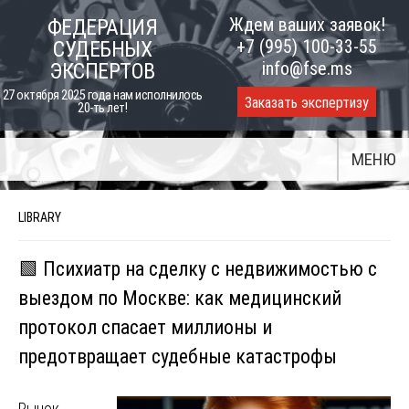
Skip
Ждем ваших заявок!
ФЕДЕРАЦИЯ
to
+7 (995) 100-33-55
СУДЕБНЫХ
content
info@fse.ms
ЭКСПЕРТОВ
27 октября 2025 года нам исполнилось
Заказать экспертизу
20-ть лет!
МЕНЮ
LIBRARY
🟩 Психиатр на сделку с недвижимостью с
выездом по Москве: как медицинский
протокол спасает миллионы и
предотвращает судебные катастрофы
Рынок