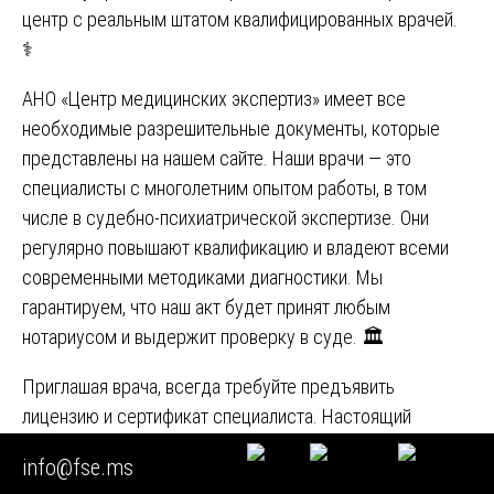
центр с реальным штатом квалифицированных врачей.
⚕️
АНО «Центр медицинских экспертиз» имеет все
необходимые разрешительные документы, которые
представлены на нашем сайте. Наши врачи — это
специалисты с многолетним опытом работы, в том
числе в судебно-психиатрической экспертизе. Они
регулярно повышают квалификацию и владеют всеми
современными методиками диагностики. Мы
гарантируем, что наш акт будет принят любым
нотариусом и выдержит проверку в суде. 🏛️
Приглашая врача, всегда требуйте предъявить
лицензию и сертификат специалиста. Настоящий
профессионал никогда не откажется это сделать. И
info@fse.ms
когда вы решаете, нужно ли вам приглашать
психиатра