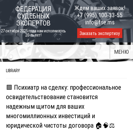
Skip
Ждем ваших заявок!
ФЕДЕРАЦИЯ
to
+7 (995) 100-33-55
СУДЕБНЫХ
content
info@fse.ms
ЭКСПЕРТОВ
27 октября 2025 года нам исполнилось
Заказать экспертизу
20-ть лет!
МЕНЮ
LIBRARY
🟩 Психиатр на сделку: профессиональное
освидетельствование становится
надежным щитом для ваших
многомиллионных инвестиций и
юридической чистоты договора 🏠🧠⚖️