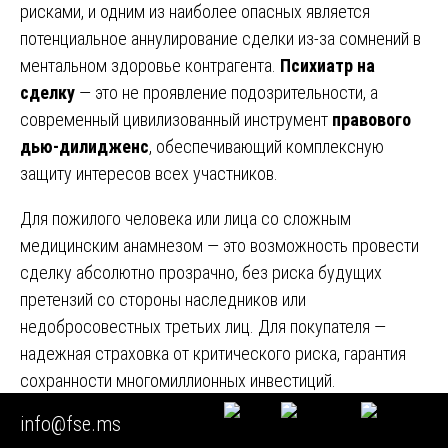
рисками, и одним из наиболее опасных является
потенциальное аннулирование сделки из-за сомнений в
ментальном здоровье контрагента.
Психиатр на
сделку
— это не проявление подозрительности, а
современный цивилизованный инструмент
правового
дью-дилидженс
, обеспечивающий комплексную
защиту интересов всех участников.
Для пожилого человека или лица со сложным
медицинским анамнезом — это возможность провести
сделку абсолютно прозрачно, без риска будущих
претензий со стороны наследников или
недобросовестных третьих лиц. Для покупателя —
надежная страховка от критического риска, гарантия
сохранности многомиллионных инвестиций.
info@fse.ms
Выбирая АНО «Центр медицинских экспертиз», вы