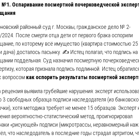
 №1. Оспаривание посмертной почерковедческой экспер
ещания
новский районный суд г. Москвы, гражданское дело № 2-
/2024. После смерти отца дети от первого брака оспорили
щание, по которему всё имущество (квартира стоимостью 25
 и дача) досталось пасынку. ✍️ Истец полагал, что подпись на
щании поддельная. Суд назначил посмертную почерковедче
ертизу, которая признала подпись подлинной. Истец обратилс
с вопросом
как оспорить результаты посмертной экспер
 рецензия выявила грубейшие нарушения: эксперт использов
о 3 свободных образца подписи наследодателя (из банковско
очки), хотя методика требует не менее 15 образцов. Эксперт 
енил вероятностно-статистический метод, проигнорировал
наки «рисующей» подписи (микротрассы, неравномерный наж
чёл, что наследодатель в последние годы страдал артритом, ч