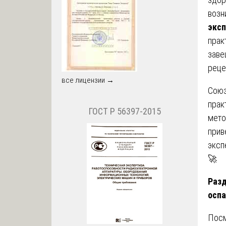
возн
экс
прак
заве
реце
все лицензии →
Союз
прак
ГОСТ Р 56397-2015
мето
прив
эксп
🚀
Разд
оспа
Посм