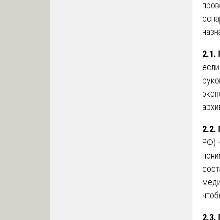
пров
оспа
назн
2.1.
если
руко
эксп
архи
2.2.
РФ) 
пони
сост
меди
чтоб
2.3.