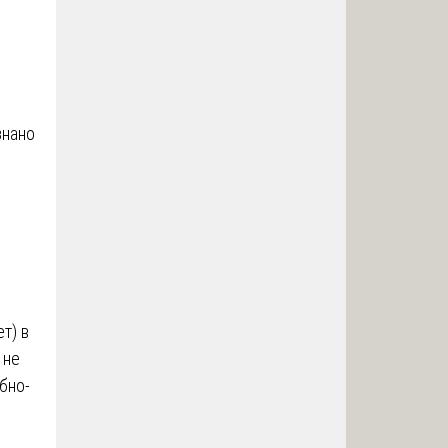
знано
т) в
 не
бно-