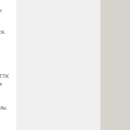
т
ся,
 ГПК
я
лы,