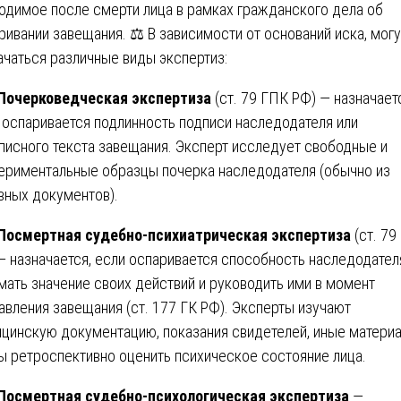
одимое после смерти лица в рамках гражданского дела об
ривании завещания. ⚖️ В зависимости от оснований иска, могу
ачаться различные виды экспертиз:
 Почерковедческая экспертиза
(ст. 79 ГПК РФ) — назначает
 оспаривается подлинность подписи наследодателя или
писного текста завещания. Эксперт исследует свободные и
ериментальные образцы почерка наследодателя (обычно из
вных документов).
 Посмертная судебно-психиатрическая экспертиза
(ст. 79
— назначается, если оспаривается способность наследодател
мать значение своих действий и руководить ими в момент
авления завещания (ст. 177 ГК РФ). Эксперты изучают
цинскую документацию, показания свидетелей, иные материа
ы ретроспективно оценить психическое состояние лица.
 Посмертная судебно-психологическая экспертиза
—