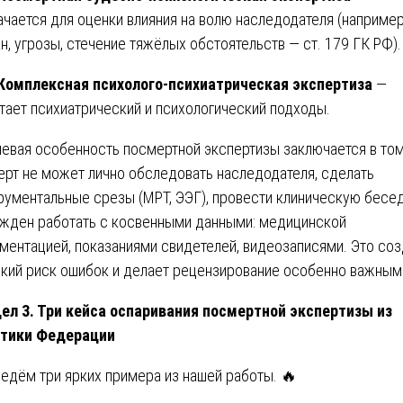
ачается для оценки влияния на волю наследодателя (например
н, угрозы, стечение тяжёлых обстоятельств — ст. 179 ГК РФ).
 Комплексная психолого-психиатрическая экспертиза
—
тает психиатрический и психологический подходы.
евая особенность посмертной экспертизы заключается в том
ерт не может лично обследовать наследодателя, сделать
рументальные срезы (МРТ, ЭЭГ), провести клиническую бесед
жден работать с косвенными данными: медицинской
ментацией, показаниями свидетелей, видеозаписями. Это со
кий риск ошибок и делает рецензирование особенно важным
ел 3. Три кейса оспаривания посмертной экспертизы из
ктики Федерации
едём три ярких примера из нашей работы. 🔥