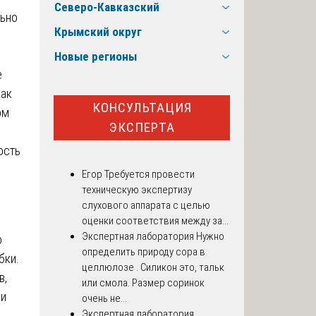
Северо-Кавказский
льно
Крымский округ
Новые регионы
е
как
КОНСУЛЬТАЦИЯ
ом
ЭКСПЕРТА
ость
Егор
Требуется провести
техническую экспертизу
слухового аппарата с целью
оценки соответствия между за...
Экспертная лаборатория
Нужно
о
определить природу сора в
бки.
целлюлозе . Силикон это, тальк
в,
или смола. Размер соринок
ии
очень не...
Экспертная лаборатория