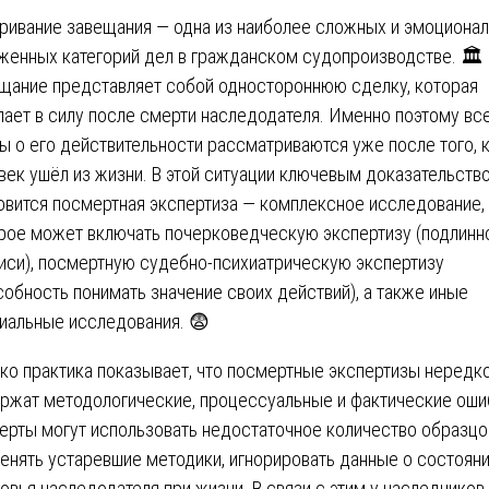
ривание завещания — одна из наиболее сложных и эмоциона
женных категорий дел в гражданском судопроизводстве. 🏛️
щание представляет собой одностороннюю сделку, которая
пает в силу после смерти наследодателя. Именно поэтому вс
ы о его действительности рассматриваются уже после того, 
век ушёл из жизни. В этой ситуации ключевым доказательств
овится посмертная экспертиза — комплексное исследование,
рое может включать почерковедческую экспертизу (подлинн
иси), посмертную судебно-психиатрическую экспертизу
собность понимать значение своих действий), а также иные
иальные исследования. 😨
ко практика показывает, что посмертные экспертизы нередк
ржат методологические, процессуальные и фактические оши
ерты могут использовать недостаточное количество образцо
енять устаревшие методики, игнорировать данные о состоян
овья наследодателя при жизни. В связи с этим у наследников