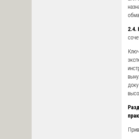
назн
обма
2.4.
соче
Ключ
эксп
инст
выну
доку
высо
Разд
пра
Прив