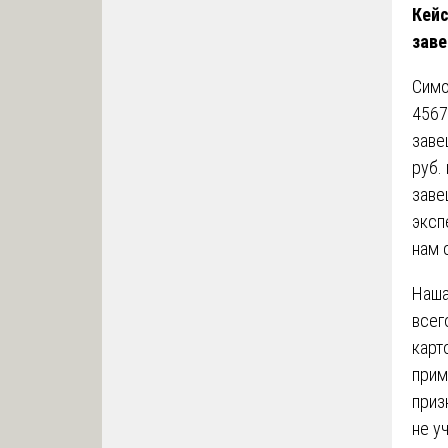
Кейс
зав
Симо
4567
заве
руб.
заве
эксп
нам 
Наша
всег
карт
прим
приз
не у