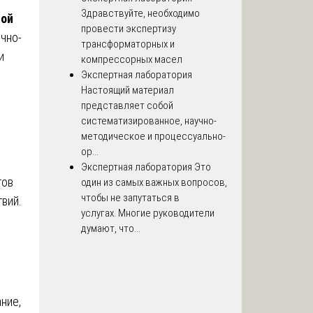
Здравствуйте, необходимо
ной
провести экспертизу
чно-
трансформаторных и
и
компрессорных масел
Экспертная лаборатория
Настоящий материал
представляет собой
систематизированное, научно-
методическое и процессуально-
ор...
Экспертная лаборатория
Это
тов
один из самых важных вопросов,
чтобы не запутаться в
вий.
услугах. Многие руководители
думают, что...
ние,