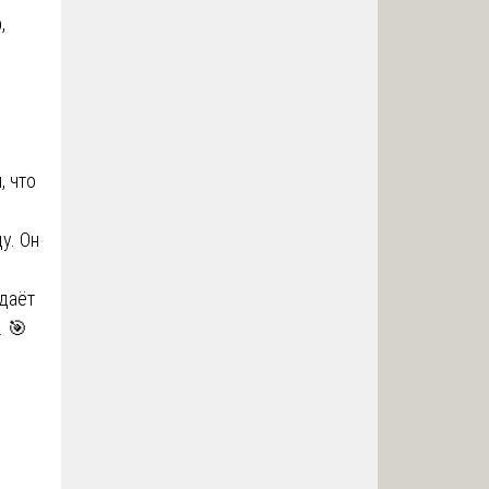
,
, что
у. Он
здаёт
. 🎯