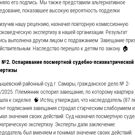
няло его подпись. Мы также представили альтернативное
едование, показавшее высокую вероятность подделки.
 изучив нашу рецензию, назначил повторную комиссионную
рковедческую экспертизу в нашей организации. Результат:
ись выполнена другим лицом с подражанием. Завещание при
йствительным. Наследство перешло к детям по закону. 🏠
 №2. Оспаривание посмертной судебно-психиатрической
пертизы
ышевский районный суд г. Самары, гражданское дело № 2-
/2025. Племянник оспорил завещание, по которому квартира
шла к сиделке. 🧠 Истец утверждал, что наследодатель (87 ле
нт подписания завещания страдал старческим слабоумием и
мал значения своих действий. Суд назначил посмертную суде
иатрическую экспертизу. Эксперты дали заключение:
едодатель был вменяем и понимал значение своих действий.