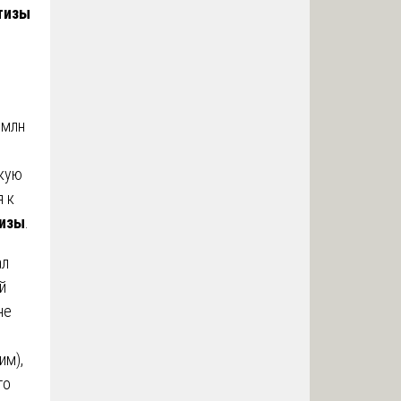
тизы
 млн
скую
я к
тизы
.
ал
й
не
им),
то