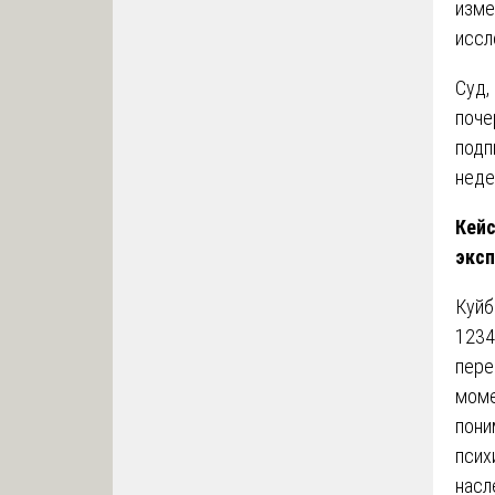
изме
иссл
Суд,
поче
подп
неде
Кейс
экс
Куйб
1234
пере
моме
пони
псих
насл