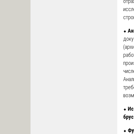
отра
иссл
стро
⬥
Ан
доку
(арх
рабо
прои
числ
Анал
треб
возм
⬥
Ис
брус
⬥
Фу