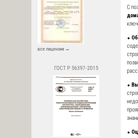
С по
дома
ключ
⬥
Об
соде
все лицензии →
стро
позв
ГОСТ Р 56397-2015
расс
⬥
Вы
стро
недо
проя
знан
⬥
Оц