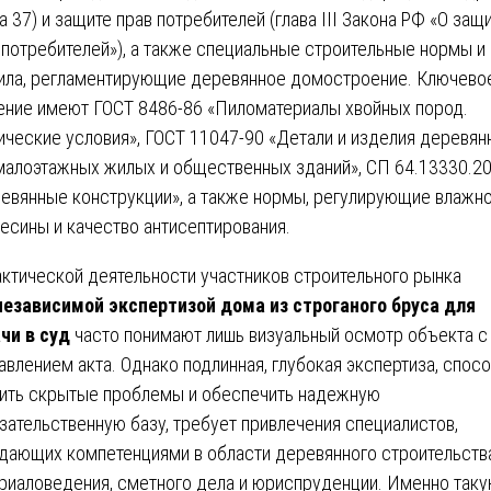
ва 37) и защите прав потребителей (глава III Закона РФ «О защ
 потребителей»), а также специальные строительные нормы и
ила, регламентирующие деревянное домостроение. Ключево
ение имеют ГОСТ 8486-86 «Пиломатериалы хвойных пород.
ические условия», ГОСТ 11047-90 «Детали и изделия деревя
малоэтажных жилых и общественных зданий», СП 64.13330.2
евянные конструкции», а также нормы, регулирующие влажн
есины и качество антисептирования.
актической деятельности участников строительного рынка
независимой экспертизой дома из строганого бруса для
чи в суд
часто понимают лишь визуальный осмотр объекта с
авлением акта. Однако подлинная, глубокая экспертиза, спос
ить скрытые проблемы и обеспечить надежную
зательственную базу, требует привлечения специалистов,
дающих компетенциями в области деревянного строительства
риаловедения, сметного дела и юриспруденции. Именно так