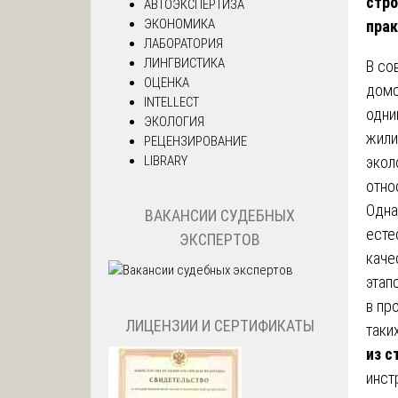
стро
АВТОЭКСПЕРТИЗА
ЭКОНОМИКА
прак
ЛАБОРАТОРИЯ
ЛИНГВИСТИКА
В со
ОЦЕНКА
домо
INTELLECT
одни
ЭКОЛОГИЯ
жили
РЕЦЕНЗИРОВАНИЕ
LIBRARY
экол
отно
Одна
ВАКАНСИИ СУДЕБНЫХ
есте
ЭКСПЕРТОВ
каче
этап
в пр
ЛИЦЕНЗИИ И СЕРТИФИКАТЫ
таки
из с
инст