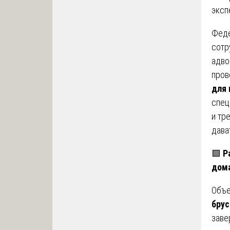
эксп
Феде
сотр
адво
про
для 
спец
и тр
дава
🟩
Р
дома
Объе
брус
заве