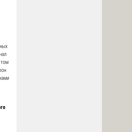
нных
нал
 том
рон.
нами
ого