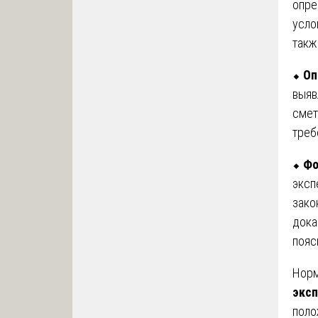
опре
усло
такж
⬥
Оп
выяв
смет
треб
⬥
Фо
эксп
зако
дока
пояс
Норм
эксп
поло