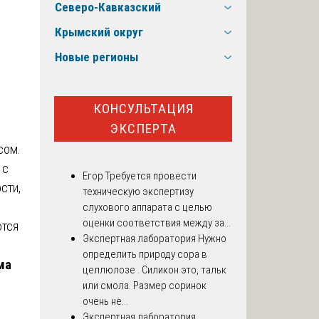
Северо-Кавказский
Крымский округ
Новые регионы
КОНСУЛЬТАЦИЯ
ЭКСПЕРТА
сом.
 с
Егор
Требуется провести
сти,
техническую экспертизу
слухового аппарата с целью
оценки соответствия между за...
ются
Экспертная лаборатория
Нужно
В
определить природу сора в
ма
целлюлозе . Силикон это, тальк
или смола. Размер соринок
очень не...
Экспертная лаборатория