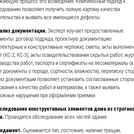
жающую процесс его возведения. Комплексный подход к
едованию позволяет получить полную картину качества
ительства и выявить все имеющиеся дефекты.
ализ документации.
Эксперт изучает предоставленные
менты: договор подряда, проектную документацию
итектурные и конструктивные чертежи), сметы, акты выполне
т (КС-2, КС-3), акты освидетельствования скрытых работ, жур
зводства работ, паспорта и сертификаты на лесоматериалы (в
е документы о породе, сортности, влажности), переписку сто
из документации позволяет установить согласованные сторо
ования к качеству работ и материалам, а также выявить
ожные нарушения при оформлении приемки.
следование конструктивных элементов дома из строган
а.
Проводится обследование всех частей здания:
ндамент.
Оценивается тип, состояние, наличие трещин,