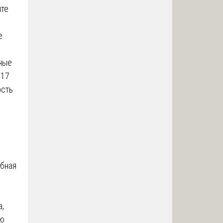
ите
е
нные
017
ость
обная
,
ую