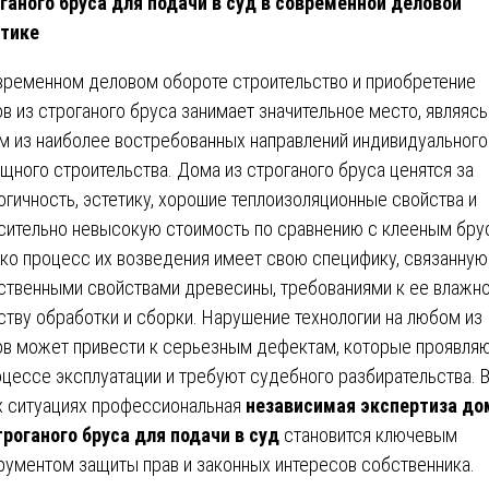
ганого бруса для подачи в суд в современной деловой
тике
временном деловом обороте строительство и приобретение
в из строганого бруса занимает значительное место, являясь
м из наиболее востребованных направлений индивидуального
щного строительства. Дома из строганого бруса ценятся за
огичность, эстетику, хорошие теплоизоляционные свойства и
сительно невысокую стоимость по сравнению с клееным бру
ко процесс их возведения имеет свою специфику, связанную
ственными свойствами древесины, требованиями к ее влажно
ству обработки и сборки. Нарушение технологии на любом из
ов может привести к серьезным дефектам, которые проявля
оцессе эксплуатации и требуют судебного разбирательства. 
х ситуациях профессиональная
независимая экспертиза до
троганого бруса для подачи в суд
становится ключевым
рументом защиты прав и законных интересов собственника.