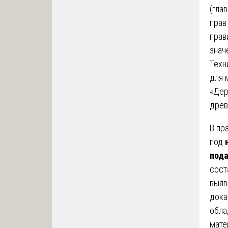
(гла
прав
прав
знач
Техн
для 
«Дер
древ
В пр
под
пода
сост
выяв
дока
обла
мате