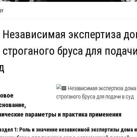
RY
 Независимая экспертиза д
 строганого бруса для подачи
д
овое
снование,
нические параметры и практика применения
аздел 1: Роль и значение независимой экспертизы дома и