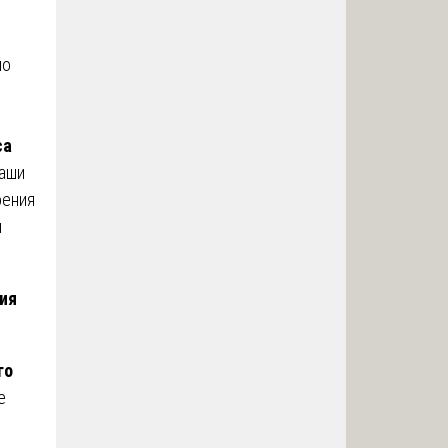
но
са
Наши
оения
м
ия
го
е