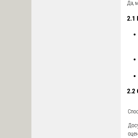
Да, 
2.1
2.2
Спо
Дос
оце