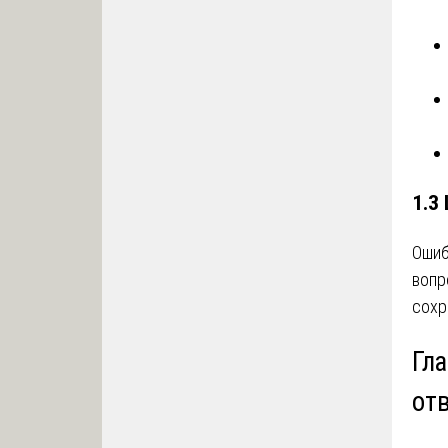
1.3
Ошиб
воп
сохр
Гл
от