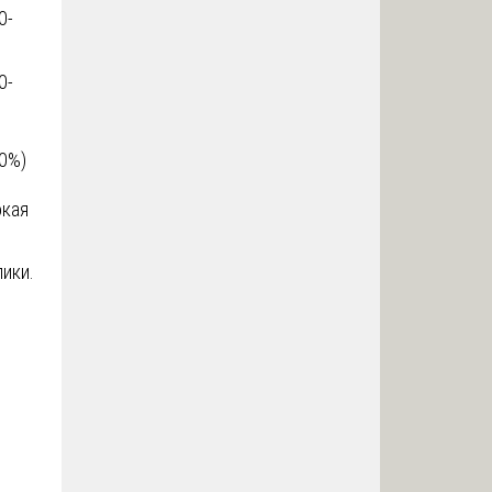
0-
0-
0%)
окая
ики.