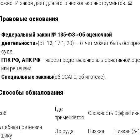
можно. И закон дает для этого несколько инструментов. ⚖️
 Правовые основания
Федеральный закон № 135-ФЗ «Об оценочной
деятельности»
(ст. 13, 17.1, 20) — отчет может быть оспоре
суде.
ГПК РФ, АПК РФ
— через представление альтернативной оц
или рецензии.
Специальные законы
(об ОСАГО, об ипотеке).
 Способы обжалования
Где
соб
Сложность
Эффективн
применяется
удебная претензия
До суда
Низкая
Низкая (5-
нщику