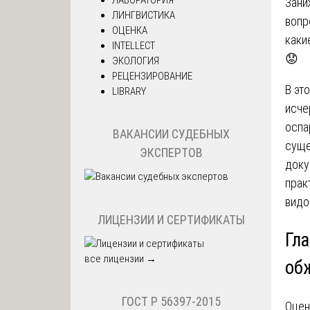
Зани
ЛИНГВИСТИКА
вопр
ОЦЕНКА
каки
INTELLECT
😟
ЭКОЛОГИЯ
РЕЦЕНЗИРОВАНИЕ
В эт
LIBRARY
исче
оспа
ВАКАНСИИ СУДЕБНЫХ
суще
ЭКСПЕРТОВ
доку
прак
видо
ЛИЦЕНЗИИ И СЕРТИФИКАТЫ
Гла
все лицензии →
об
ГОСТ Р 56397-2015
Оцен