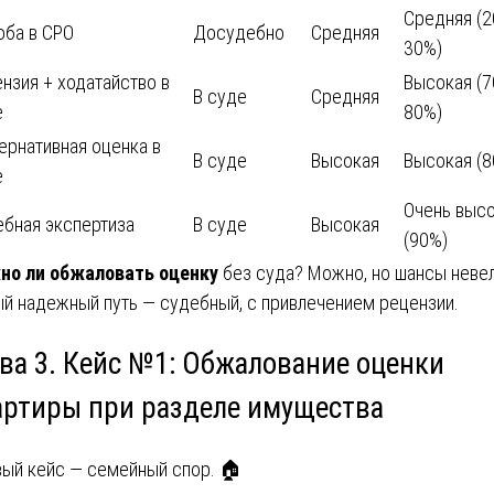
Средняя (2
оба в СРО
Досудебно
Средняя
30%)
нзия + ходатайство в
Высокая (7
В суде
Средняя
е
80%)
ернативная оценка в
В суде
Высокая
Высокая (8
е
Очень выс
бная экспертиза
В суде
Высокая
(90%)
о ли обжаловать оценку
без суда? Можно, но шансы невел
й надежный путь — судебный, с привлечением рецензии.
ава 3. Кейс №1: Обжалование оценки
артиры при разделе имущества
ый кейс — семейный спор. 🏠