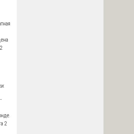
атная
цена
12
и:
-
онде.
га 2