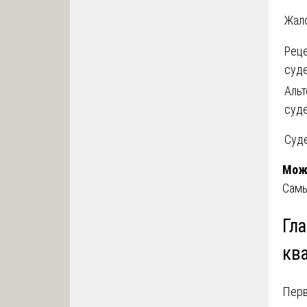
Жал
Реце
суд
Альт
суд
Суде
Можн
Самы
Гл
кв
Перв