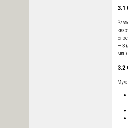
3.1
Разв
квар
опре
— 8 
млн).
3.2
Муж 