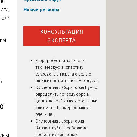
бе
идти,
Новые регионы
пех?
КОНСУЛЬТАЦИЯ
дим
ЭКСПЕРТА
Егор
Требуется провести
техническую экспертизу
слухового аппарата с целью
ь
оценки соответствия между за...
Экспертная лаборатория
Нужно
определить природу сора в
целлюлозе . Силикон это, тальк
но
или смола. Размер соринок
очень не...
Экспертная лаборатория
Здравствуйте, необходимо
провести экспертизу
имым