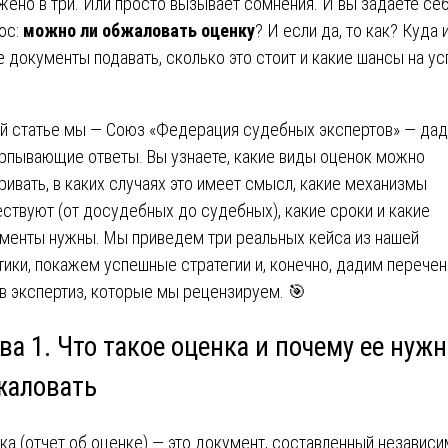
жено в три. Или просто вызывает сомнения. И вы задаете се
ос:
можно ли обжаловать оценку
? И если да, то как? Куда 
е документы подавать, сколько это стоит и какие шансы на ус
ой статье мы — Союз «Федерация судебных экспертов» — да
рпывающие ответы. Вы узнаете, какие виды оценок можно
ривать, в каких случаях это имеет смысл, какие механизмы
ствуют (от досудебных до судебных), какие сроки и какие
менты нужны. Мы приведем три реальных кейса из нашей
тики, покажем успешные стратегии и, конечно, дадим перечен
в экспертиз, которые мы рецензируем. 🎯
ва 1. Что такое оценка и почему ее нуж
жаловать
ка (отчет об оценке) — это документ, составленный независ