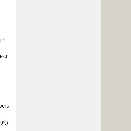
н в
енки
ость
10%)