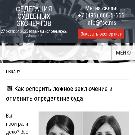
Skip
Мы на связи!
ФЕДЕРАЦИЯ
to
+7 (495) 666-5-666
СУДЕБНЫХ
content
info@fse.ms
ЭКСПЕРТОВ
27 октября 2025 года нам исполнилось
Заказать экспертизу
20-ть лет!
МЕНЮ
LIBRARY
🟩 Как оспорить ложное заключение и
отменить определение суда
Вы
проиграли
дело? Вас