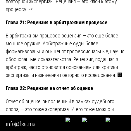
повторной экспертизы. Рецензия — это ключ к этому
процессу. 🗝️
Глава 21: Рецензия в арбитражном процессе
В арбитражном процессе рецензия — это еще более
мощное оружие. Арбитражные суды более
формализованы, и они ценят профессиональные, научно
обоснованные доказательства. Рецензия, поданная в
арбитраж, часто становится основанием для критики
экспертизы и назначения повторного исследования. 🏢
Глава 22: Рецензия на отчет об оценке
Отчет об оценке, выполненный в рамках судебного
спора, — это тоже экспертиза. И его тоже можно и
нужно оспаривать. Рецензия на отчет об оценке
info@fse.ms
выявляет ошибки в подборе аналогов, корректировках,