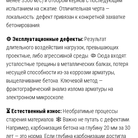
менее 3500 м/с) и отбором кернов с последующим
испытанием на сжатие. Отличительная черта —
локальность: дефект привязан к конкретной захватке
бетонирования.
⚙️
Эксплуатационные дефекты:
Результат
длительного воздействия нагрузок, превышающих
проектные, либо агрессивной среды. 🦠 Сюда входят:
усталостные трещины в металлических балках, потеря
несущей способности из-за коррозии арматуры,
выщелачивание бетона. Ключевой метод —
фрактографический анализ излома арматуры на
электронном микроскопе.
⏳
Естественный износ:
Необратимые процессы
старения материалов. 🕸️ Важно не путать с дефектами.
Например, карбонизация бетона на глубину 20 мм за 30
лет — это норма. Если глубина карбонизации достигла