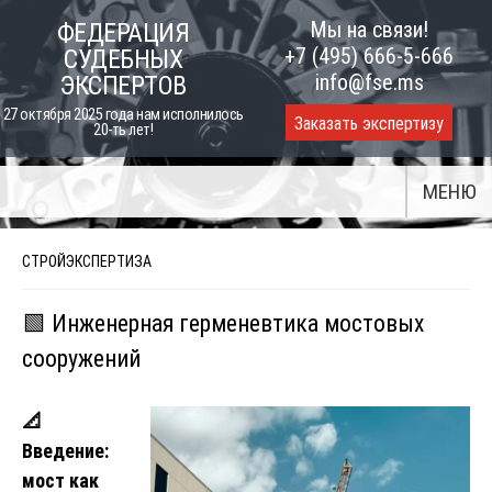
Skip
Мы на связи!
ФЕДЕРАЦИЯ
to
+7 (495) 666-5-666
СУДЕБНЫХ
content
info@fse.ms
ЭКСПЕРТОВ
27 октября 2025 года нам исполнилось
Заказать экспертизу
20-ть лет!
МЕНЮ
СТРОЙЭКСПЕРТИЗА
🟩 Инженерная герменевтика мостовых
сооружений
📐
Введение:
мост как