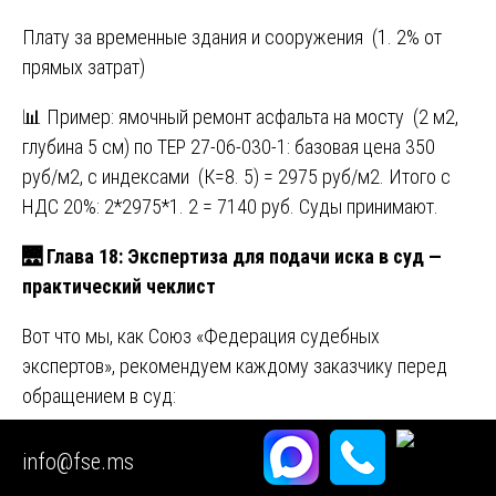
Плату за временные здания и сооружения (1. 2% от
прямых затрат)
📊 Пример: ямочный ремонт асфальта на мосту (2 м2,
глубина 5 см) по ТЕР 27-06-030-1: базовая цена 350
руб/м2, с индексами (К=8. 5) = 2975 руб/м2. Итого с
НДС 20%: 2*2975*1. 2 = 7140 руб. Суды принимают.
🌉
Глава 18: Экспертиза для подачи иска в суд —
практический чеклист
Вот что мы, как Союз «Федерация судебных
экспертов», рекомендуем каждому заказчику перед
обращением в суд:
✅
Чек-лист из 10 пунктов:
info@fse.ms
Есть ли у вас акт независимого обследования?