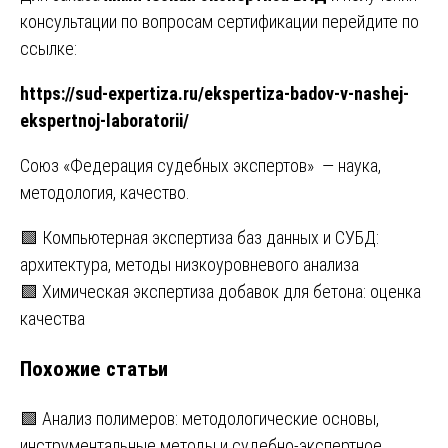
консультации по вопросам сертификации перейдите по
ссылке:
https://sud-expertiza.ru/ekspertiza-badov-v-nashej-
ekspertnoj-laboratorii/
Союз «Федерация судебных экспертов» — наука,
методология, качество.
Навигация
🟩 Компьютерная экспертиза баз данных и СУБД:
архитектура, методы низкоуровневого анализа
по
🟩 Химическая экспертиза добавок для бетона: оценка
записям
качества
Похожие статьи
🟩 Анализ полимеров: методологические основы,
инструментальные методы и судебно-экспертное