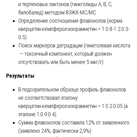
и терпеновых лактонов (гинкголиды A, B, C,
билобалид) методом ВЭЖХ-МС/МС.
Определение соотношения флавонолов (норма
кверцетин:кемпферол:изорамнетин = 1:0.8-1.2:0.3-
0.5).
Поиск маркеров деградации (гинкголевая кислота
— токсичный компонент, который должен
отсутствовать или быть менее 5 мкг/г).
Результаты
:
В подозрительном образце профиль флавонолов
не соответствовал эталону:
кверцетин:кемпферол:изорамнетин = 1:0.2:0.05 (в
эталоне 1:0.9:0.4).
Сумма флавонолов составила 12% от заявленного
(заявлено 24%, фактически 2,9%).