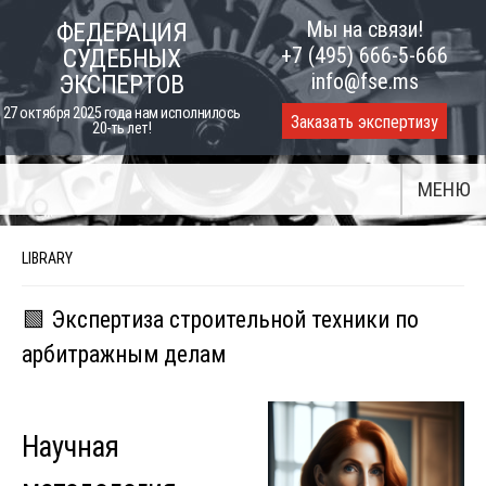
Skip
Мы на связи!
ФЕДЕРАЦИЯ
to
+7 (495) 666-5-666
СУДЕБНЫХ
content
info@fse.ms
ЭКСПЕРТОВ
27 октября 2025 года нам исполнилось
Заказать экспертизу
20-ть лет!
МЕНЮ
LIBRARY
🟩 Экспертиза строительной техники по
арбитражным делам
Научная