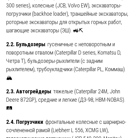
300 series), колесные (JCB, Volvo EW), экскаваторы-
погрузчики (backhoe loader), траншейные экскаваторы,
роторные экскаваторы для открытых горных работ,
шагающие экскаваторы (ЭШ). 🚜⛏️
2.2. Бульдозеры
: гусеничные с неповоротным и
поворотным отвалом (Caterpillar D series, Komatsu D,
Четра Т), бульдозеры-рыхлители (с задним
рыхлителем), трубоукладчики (Caterpillar PL, Коммаш).
🏔️
2.3. Автогрейдеры
: тяжелые (Caterpillar 24M, John
Deere 872GP), средние и легкие (ДЗ-98, HBM-NOBAS).
🛤️
2.4. Погрузчики
: фронтальные колесные с шарнирно-
сочлененной рамой (Liebherr L 556, XCMG LW),