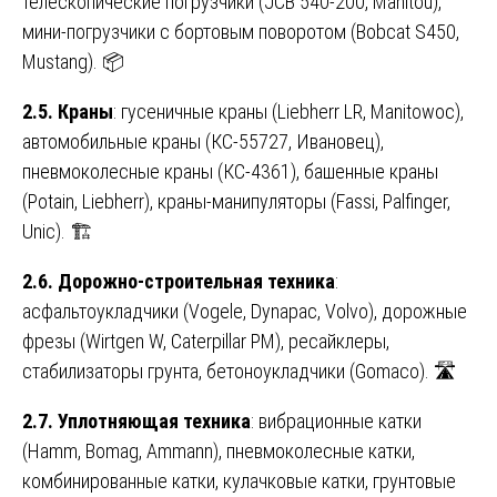
телескопические погрузчики (JCB 540-200, Manitou),
мини-погрузчики с бортовым поворотом (Bobcat S450,
Mustang). 📦
2.5. Краны
: гусеничные краны (Liebherr LR, Manitowoc),
автомобильные краны (КС-55727, Ивановец),
пневмоколесные краны (КС-4361), башенные краны
(Potain, Liebherr), краны-манипуляторы (Fassi, Palfinger,
Unic). 🏗️
2.6. Дорожно-строительная техника
:
асфальтоукладчики (Vogele, Dynapac, Volvo), дорожные
фрезы (Wirtgen W, Caterpillar PM), ресайклеры,
стабилизаторы грунта, бетоноукладчики (Gomaco). 🛣️
2.7. Уплотняющая техника
: вибрационные катки
(Hamm, Bomag, Ammann), пневмоколесные катки,
комбинированные катки, кулачковые катки, грунтовые