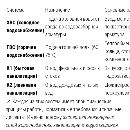
Система
Назначение
Основные э
Подача холодной воды от
Ввод, магис
ХВС (холодное
ввода до водоразборной
поквартирна
водоснабжение)
арматуры
арматура
Теплообмен
ГВС (горячее
Подача горячей воды (60–
кольца, сто
водоснабжение)
75°C)
компенсат
К1 (бытовая
Отвод фекальных и серых
Выпуски, ст
канализация)
стоков
гидрозатво
К2 (ливневая
Отвод дождевых и талых
Дождеприём
канализация)
вод
пескоулови
📌 Каждая из этих систем имеет свои физические
принципы работы, нормативные требования и типичные
дефекты. Именно поэтому
экспертиза инженерных
сетей водоснабжения, канализации и водоотведения