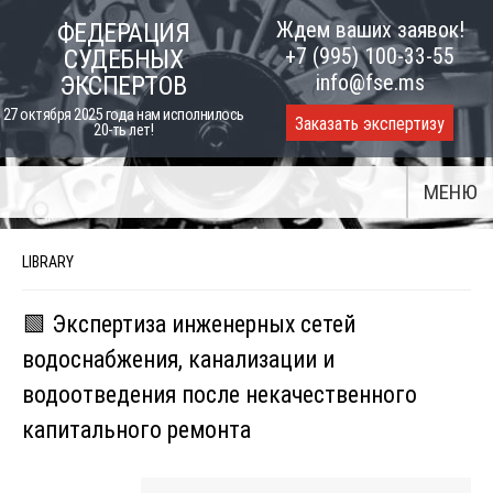
Skip
Ждем ваших заявок!
ФЕДЕРАЦИЯ
to
+7 (995) 100-33-55
СУДЕБНЫХ
content
info@fse.ms
ЭКСПЕРТОВ
27 октября 2025 года нам исполнилось
Заказать экспертизу
20-ть лет!
МЕНЮ
LIBRARY
🟩 Экспертиза инженерных сетей
водоснабжения, канализации и
водоотведения после некачественного
капитального ремонта