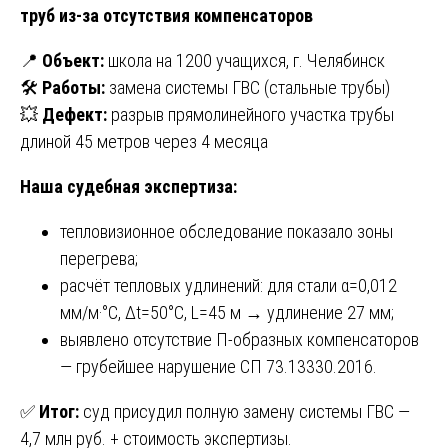
труб из-за отсутствия компенсаторов
📍
Объект:
школа на 1200 учащихся, г. Челябинск
🛠
Работы:
замена системы ГВС (стальные трубы)
💥
Дефект:
разрыв прямолинейного участка трубы
длиной 45 метров через 4 месяца
Наша судебная экспертиза:
тепловизионное обследование показало зоны
перегрева;
расчёт тепловых удлинений: для стали α=0,012
мм/м·°C, Δt=50°C, L=45 м → удлинение 27 мм;
выявлено отсутствие П-образных компенсаторов
— грубейшее нарушение СП 73.13330.2016.
✅
Итог:
суд присудил полную замену системы ГВС —
4,7 млн руб. + стоимость экспертизы.