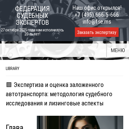
Skip
Наш офис открылся!
ФЕДЕРАЦИЯ
to
+7 (495) 666-5-666
СУДЕБНЫХ
content
info@fse.ms
ЭКСПЕРТОВ
27 октября 2025 года нам исполнилось
Заказать экспертизу
20-ть лет!
МЕНЮ
LIBRARY
🟩 Экспертиза и оценка заложенного
автотранспорта: методология судебного
исследования и лизинговые аспекты
Глава