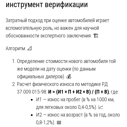
инструмент верификации
Затратный подход при оценке автомобилей играет
вспомогательную роль, но важен для научной
обоснованности экспертного заключения. 🏗️
Алгоритм: 📐
Определение стоимости нового автомобиля той
же модели на дату оценки (по данным
официальных дилеров). 💰
Расчет физического износа по методике РД
37.009.015-98:
И = (И1 × П + И2 × В) / (П + В)
, где:
И1 — износ на пробег (в % на 1000 км,
для легковых около 0,4-0,5%). 📈
И2 — износ на возраст (в % за год, около
0,8-1,2%). 📅