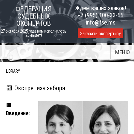
Skip
Ждем ваших заявок!
ФЕДЕРАЦИЯ
to
+7 (995) 100-33-55
СУДЕБНЫХ
content
info@fse.ms
ЭКСПЕРТОВ
27 октября 2025 года нам исполнилось
Заказать экспертизу
20-ть лет!
МЕНЮ
LIBRARY
🟨 Экспретиза забора
🟨
Введение: