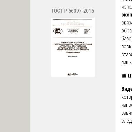
испо
ГОСТ Р 56397-2015
эксп
связ
обра
базо
поск
став
лишь
🟧
Ц
Виде
кото
напр
зави
след