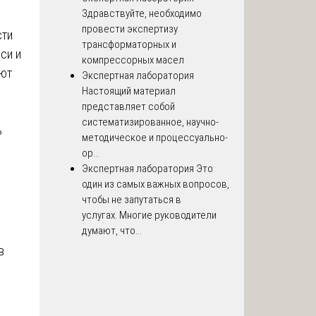
Здравствуйте, необходимо
провести экспертизу
сти
трансформаторных и
си и
компрессорных масел
еют
Экспертная лаборатория
Настоящий материал
представляет собой
систематизированное, научно-
ь
методическое и процессуально-
ор...
Экспертная лаборатория
Это
один из самых важных вопросов,
чтобы не запутаться в
услугах. Многие руководители
думают, что...
в