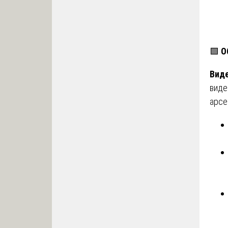
🟩
О
Виде
виде
арсе