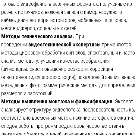
Готовые видеофайлы в различных форматах, полученные из
разных источников, включая записи с камер наружного
наблюдения, видеорегистраторов, мобильных телефонов,
мессенджеров, социальных сетей.
Методы технического анализа.
При
проведении
видеотехнической экспертизы
применяются
методы цифровой обработки сигналов, спектральный и част
анализ, методы улучшения качества изображения
(шумоподавление, повышение резкости, коррекция
освещенности, супер-резолюция), покадровый анализ, анали
метаданных, фотограмметрические методы для определени
размеров и расстояний.
Методы выявления монтажа и фальсификации.
Эксперт
анализирует структуру видеопотока, последовательность ка
соответствие временных меток, наличие артефактов сжатия,
следов работы программ-редакторов, несоответствия в
движении объектов и теней, изменения шумовых характерист