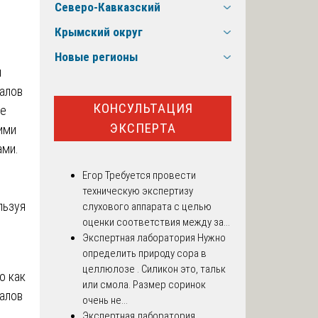
Северо-Кавказский
Крымский округ
Новые регионы
м
алов
КОНСУЛЬТАЦИЯ
ре
ЭКСПЕРТА
ими
ами.
Егор
Требуется провести
техническую экспертизу
льзуя
слухового аппарата с целью
оценки соответствия между за...
Экспертная лаборатория
Нужно
определить природу сора в
целлюлозе . Силикон это, тальк
о как
или смола. Размер соринок
иалов
очень не...
Экспертная лаборатория