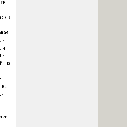
сти
актов
ская
 ли
или
 ни
йл на
В
тва
ей,
.
огии