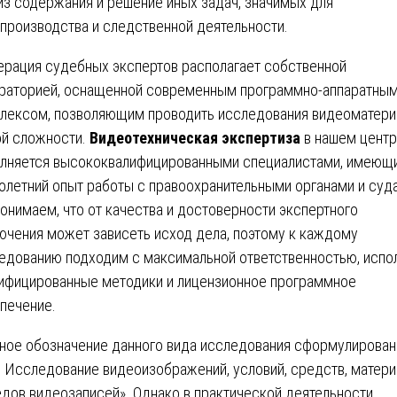
из содержания и решение иных задач, значимых для
производства и следственной деятельности.
рация судебных экспертов располагает собственной
раторией, оснащенной современным программно-аппаратны
лексом, позволяющим проводить исследования видеоматери
й сложности.
Видеотехническая экспертиза
в нашем цент
лняется высококвалифицированными специалистами, имеющ
олетний опыт работы с правоохранительными органами и суд
онимаем, что от качества и достоверности экспертного
ючения может зависеть исход дела, поэтому к каждому
едованию подходим с максимальной ответственностью, испо
ифицированные методики и лицензионное программное
печение.
ное обозначение данного вида исследования сформулирован
3. Исследование видеоизображений, условий, средств, матер
едов видеозаписей». Однако в практической деятельности