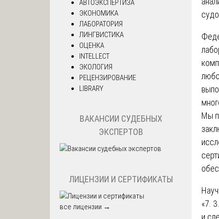
анал
АВТОЭКСПЕРТИЗА
ЭКОНОМИКА
судо
ЛАБОРАТОРИЯ
ЛИНГВИСТИКА
Феде
ОЦЕНКА
лабо
INTELLECT
комп
ЭКОЛОГИЯ
любо
РЕЦЕНЗИРОВАНИЕ
LIBRARY
выпо
мног
Мы п
ВАКАНСИИ СУДЕБНЫХ
закл
ЭКСПЕРТОВ
иссл
серт
обес
ЛИЦЕНЗИИ И СЕРТИФИКАТЫ
Науч
«7. 
все лицензии →
и сл