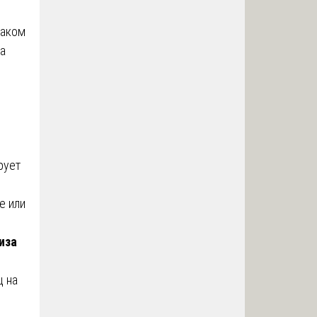
каком
на
рует
е или
иза
ц на