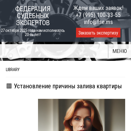
Skip
Ждем ваших заявок!
ФЕДЕРАЦИЯ
to
+7 (995) 100-33-55
СУДЕБНЫХ
content
info@fse.ms
ЭКСПЕРТОВ
27 октября 2025 года нам исполнилось
Заказать экспертизу
20-ть лет!
МЕНЮ
LIBRARY
🟥 Установление причины залива квартиры