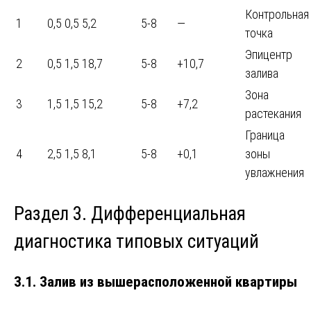
Контрольная
1
0,5
0,5
5,2
5-8
—
точка
Эпицентр
2
0,5
1,5
18,7
5-8
+10,7
залива
Зона
3
1,5
1,5
15,2
5-8
+7,2
растекания
Граница
4
2,5
1,5
8,1
5-8
+0,1
зоны
увлажнения
Раздел 3. Дифференциальная
диагностика типовых ситуаций
3.1. Залив из вышерасположенной квартиры