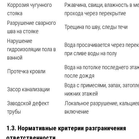
Коррозия чугунного
Ржавчина, свищи, влажность в м
стояка
прохода через перекрытие
Разрушение сварного
Трещина по шву, следы течи
шва на стояке
Нарушение
Вода просачивается через пере
гидроизоляции пола в
при сливе воды на полу
ванной
Вода на потолке последнего эта
Протечка кровли
после дождя
Вода с примесями, запах, затопл
Засор канализации
нижних этажей
Заводской дефект
Локальное разрушение, кальцие
трубы
включение
1.3. Нормативные критерии разграничения
ответственности