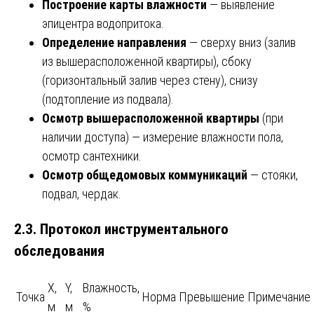
Построение карты влажности
— выявление
эпицентра водопритока.
Определение направления
— сверху вниз (залив
из вышерасположенной квартиры), сбоку
(горизонтальный залив через стену), снизу
(подтопление из подвала).
Осмотр вышерасположенной квартиры
(при
наличии доступа) — измерение влажности пола,
осмотр сантехники.
Осмотр общедомовых коммуникаций
— стояки,
подвал, чердак.
2.3. Протокол инструментального
обследования
X,
Y,
Влажность,
Точка
Норма
Превышение
Примечание
м
м
%