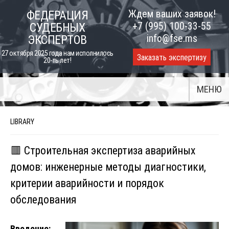
Skip
Ждем ваших заявок!
ФЕДЕРАЦИЯ
to
+7 (995) 100-33-55
СУДЕБНЫХ
content
info@fse.ms
ЭКСПЕРТОВ
27 октября 2025 года нам исполнилось
Заказать экспертизу
20-ть лет!
МЕНЮ
LIBRARY
🟥 Строительная экспертиза аварийных
домов: инженерные методы диагностики,
критерии аварийности и порядок
обследования
Введение: