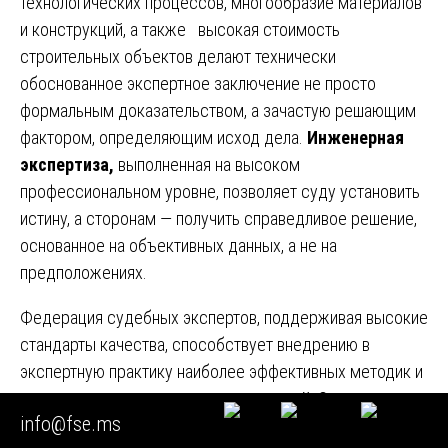
технологических процессов, многообразие материалов
и конструкций, а также высокая стоимость
строительных объектов делают технически
обоснованное экспертное заключение не просто
формальным доказательством, а зачастую решающим
фактором, определяющим исход дела.
Инженерная
экспертиза,
выполненная на высоком
профессиональном уровне, позволяет суду установить
истину, а сторонам — получить справедливое решение,
основанное на объективных данных, а не на
предположениях.
Федерация судебных экспертов, поддерживая высокие
стандарты качества, способствует внедрению в
экспертную практику наиболее эффективных методик и
современных технологических решений. Однако для
info@fse.ms
участников конкретного спора принципиальное