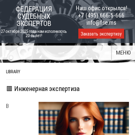
Skip
Наш офис открылся!
ФЕДЕРАЦИЯ
to
+7 (495) 666-5-666
СУДЕБНЫХ
content
info@fse.ms
ЭКСПЕРТОВ
27 октября 2025 года нам исполнилось
Заказать экспертизу
20-ть лет!
МЕНЮ
LIBRARY
🟥 Инженерная экспертиза
В