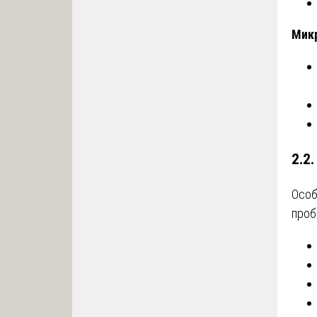
Мик
2.2
Особ
проб