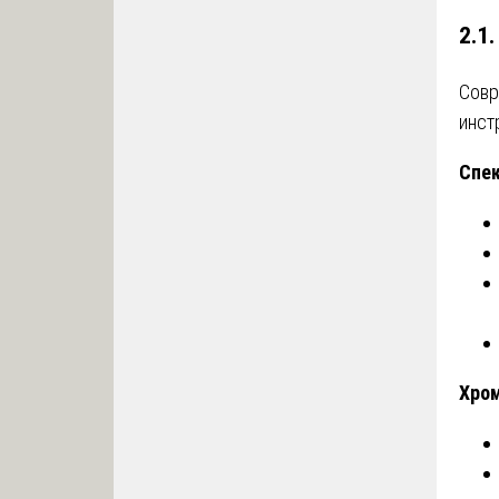
2.1
Сов
инст
Спе
Хро