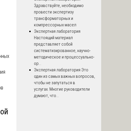
Здравствуйте, необходимо
провести экспертизу
трансформаторных и
компрессорных масел
Экспертная лаборатория
Настоящий материал
представляет собой
систематизированное, научно-
нных
методическое и процессуально-
ор...
Экспертная лаборатория
Это
ния
один из самых важных вопросов,
чтобы не запутаться в
ов
услугах. Многие руководители
думают, что...
ной