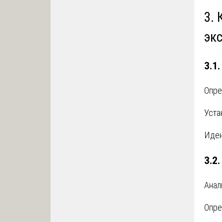
3.
эк
3.1
Опре
Уста
Иден
3.2
Анал
Опре