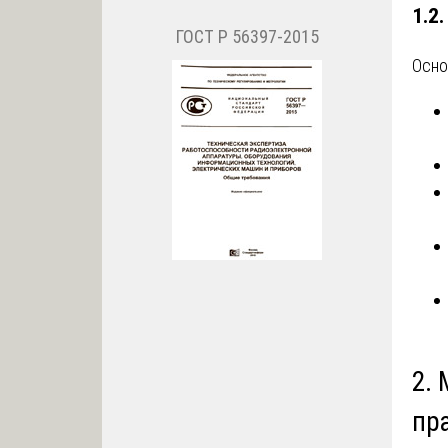
1.2
ГОСТ Р 56397-2015
Осно
2.
пр