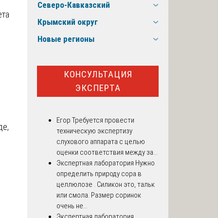
Северо-Кавказский
ета
Крымский округ
Новые регионы
КОНСУЛЬТАЦИЯ
ЭКСПЕРТА
Егор
Требуется провести
де,
техническую экспертизу
слухового аппарата с целью
оценки соответствия между за...
Экспертная лаборатория
Нужно
определить природу сора в
целлюлозе . Силикон это, тальк
или смола. Размер соринок
очень не...
Экспертная лаборатория