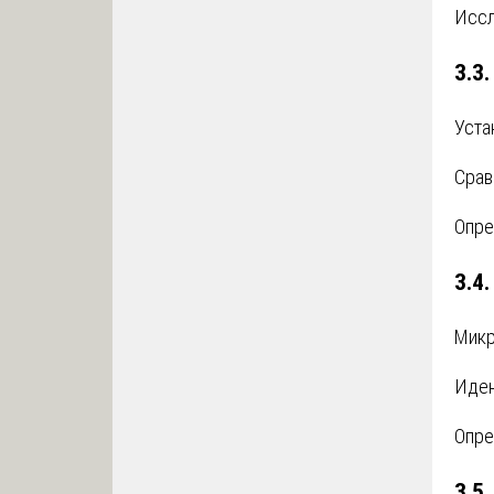
Иссл
3.3
Уста
Срав
Опре
3.4
Микр
Иден
Опре
3.5