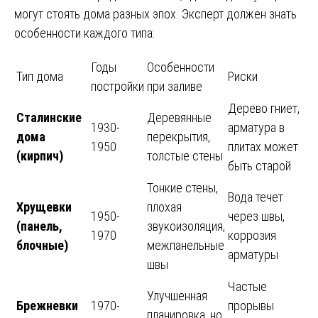
могут стоять дома разных эпох. Эксперт должен знать
особенности каждого типа:
Годы
Особенности
Тип дома
Риски
постройки
при заливе
Дерево гниет,
Сталинские
Деревянные
1930-
арматура в
дома
перекрытия,
1950
плитах может
(кирпич)
толстые стены
быть старой
Тонкие стены,
Вода течет
Хрущевки
плохая
1950-
через швы,
(панель,
звукоизоляция,
1970
коррозия
блочные)
межпанельные
арматуры
швы
Частые
Улучшенная
Брежневки
1970-
прорывы
планировка, но