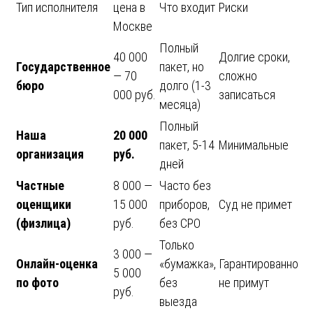
Тип исполнителя
цена в
Что входит
Риски
Москве
Полный
40 000
Долгие сроки,
Государственное
пакет, но
— 70
сложно
бюро
долго (1-3
000 руб.
записаться
месяца)
Полный
Наша
20 000
пакет, 5-14
Минимальные
организация
руб.
дней
Частные
8 000 —
Часто без
оценщики
15 000
приборов,
Суд не примет
(физлица)
руб.
без СРО
Только
3 000 —
Онлайн-оценка
«бумажка»,
Гарантированно
5 000
по фото
без
не примут
руб.
выезда