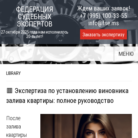
Skip
Ждем ваших заявок!
ФЕДЕРАЦИЯ
to
+7 (995) 100-33-55
СУДЕБНЫХ
content
info@fse.ms
ЭКСПЕРТОВ
27 октября 2025 года нам исполнилось
Заказать экспертизу
20-ть лет!
МЕНЮ
LIBRARY
🟥 Экспертиза по установлению виновника
залива квартиры: полное руководство
После
залива
квартиры