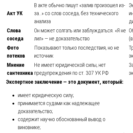
В акте обычно пишут «залив произошел из-
Э
Акт УК
за…» со слов соседа, без технического
и
анализа
д
Слова
Он может солгать или заблуждаться. «Я не
О
соседа
лил» — не доказательство
(
Фото
Показывают только последствия, но не
Т
потеков
источник
э
Мнение
Не имеет юридической силы, нет
З
сантехника
предупреждения по ст. 307 УК РФ
э
Экспертное заключение — это документ, который:
имеет юридическую силу;
принимается судами как надлежащее
доказательство;
содержит научно обоснованный вывод о
виновнике;