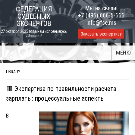
Skip
Мы на связи!
ФЕДЕРАЦИЯ
to
+7 (495) 666-5-666
СУДЕБНЫХ
content
info@fse.ms
ЭКСПЕРТОВ
27 октября 2025 года нам исполнилось
Заказать экспертизу
20-ть лет!
МЕНЮ
LIBRARY
🟥 Экспертиза по правильности расчета
зарплаты: процессуальные аспекты
В