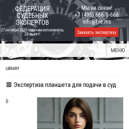
Skip
Мы на связи!
ФЕДЕРАЦИЯ
to
+7 (495) 666-5-666
СУДЕБНЫХ
content
info@fse.ms
ЭКСПЕРТОВ
27 октября 2025 года нам исполнилось
Заказать экспертизу
20-ть лет!
МЕНЮ
LIBRARY
🟥 Экспертиза планшета для подачи в суд
В