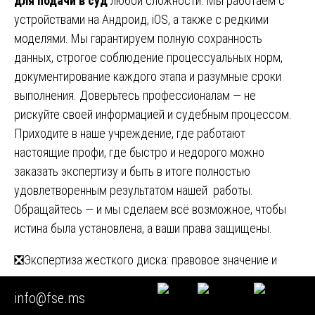
для подачи в суд
любой сложности. Мы работаем с
устройствами на Андроид, iOS, а также с редкими
моделями. Мы гарантируем полную сохранность
данных, строгое соблюдение процессуальных норм,
документирование каждого этапа и разумные сроки
выполнения. Доверьтесь профессионалам — не
рискуйте своей информацией и судебным процессом.
Приходите в наше учреждение, где работают
настоящие профи, где быстро и недорого можно
заказать экспертизу и быть в итоге полностью
удовлетворенным результатом нашей работы.
Обращайтесь — и мы сделаем всё возможное, чтобы
истина была установлена, а ваши права защищены.
Навигация
❎Экспертиза жесткого диска: правовое значение и
процессуальные аспекты
по
info@fse.ms
🟩 Проведение оценки экологического ущерба,