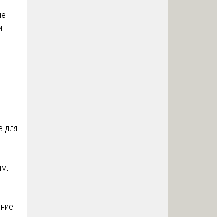
ые
и
е для
ым,
е
ение