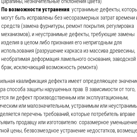
царапины, незначительные отклонения цвета).
По возможности устранения
: устранимые дефекты, котор
могут быть исправлены без несоразмерных затрат времени 
средств (замена фурнитуры, ремонт покрытия, регулировка
механизмов); и неустранимые дефекты, требующие замены
изделия в целом либо признания его непригодным для
использования (разрушение каркаса из массива древесины,
необратимая деформация ламельного основания, заводской
брак, исключающий возможность ремонта).
ильная квалификация дефекта имеет определяющее значени
ра способа защиты нарушенных прав. В зависимости от того,
ется ли дефект производственным или эксплуатационным,
ическим или малозначительным, устранимым или неустраним
деляется перечень требований, которые потребитель вправе
ъявить продавцу или изготовителю: соразмерное уменьшени
пной цены, безвозмездное устранение недостатков, возмещ