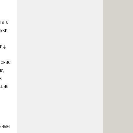
тате
вки;
иц.
шение
и,
х
ющие
льные