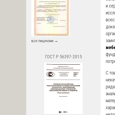
и се
иссл
всес
дока
орга
заин
все лицензии →
меб
фунд
ГОСТ Р 56397-2015
потр
С то
нека
ряда
анал
мате
хара
недо