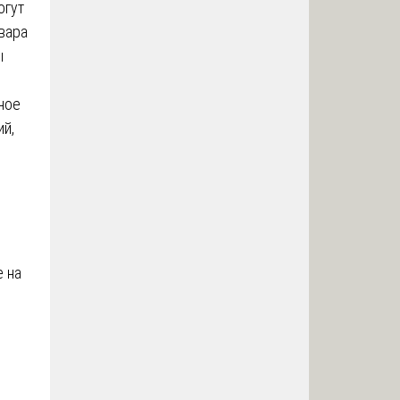
огут
вара
ы
ное
й,
е на