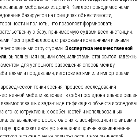
ртификации мебельных изделий. Каждое проводимое нами
едование базируется на принципах объективности,
торонности и полноты, что позволяет формировать
зательственную базу, принимаемую судами всех инстанций,
нами Роспотребнадзора, страховыми компаниями и иными
тересованными структурами.
Экспертиза некачественной
ели
, выполненная нашими специалистами, становится надежн
аментом для успешного разрешения споров между
ебителями и продавцами, изготовителями или импортерами.
вароведческой точки зрения, процесс исследования
чественной мебели включает в себя последовательное реше
 взаимосвязанных задач: идентификацию объекта исследован
из его конструктивных особенностей и использованных
риалов, выявление дефектов с их классификацией по видам и
ктеру происхождения, установление причин возникновения
статков, а также оценку возможности и экономической