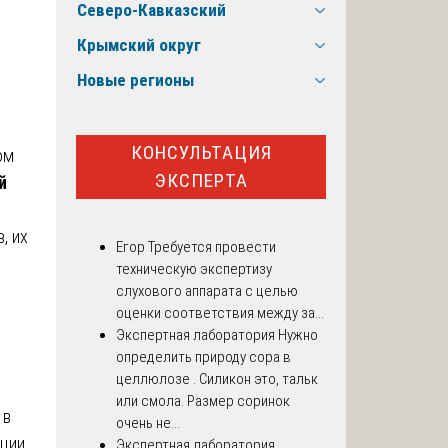
Северо-Кавказский
Крымский округ
Новые регионы
КОНСУЛЬТАЦИЯ
ом
ЭКСПЕРТА
й
, их
Егор
Требуется провести
техническую экспертизу
слухового аппарата с целью
оценки соответствия между за...
Экспертная лаборатория
Нужно
определить природу сора в
целлюлозе . Силикон это, тальк
или смола. Размер соринок
 в
очень не...
ации
Экспертная лаборатория