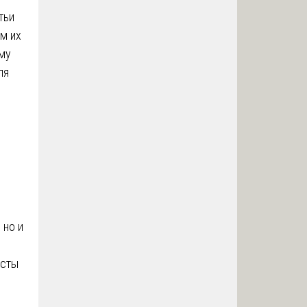
тьи
м их
ему
ля
 но и
исты