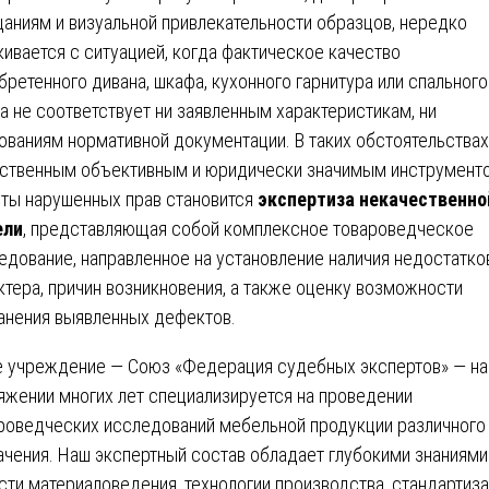
аниям и визуальной привлекательности образцов, нередко
кивается с ситуацией, когда фактическое качество
бретенного дивана, шкафа, кухонного гарнитура или спального
а не соответствует ни заявленным характеристикам, ни
ованиям нормативной документации. В таких обстоятельствах
ственным объективным и юридически значимым инструмент
ты нарушенных прав становится
экспертиза некачественно
ели
, представляющая собой комплексное товароведческое
едование, направленное на установление наличия недостатков
ктера, причин возникновения, а также оценку возможности
анения выявленных дефектов.
 учреждение — Союз «Федерация судебных экспертов» — на
яжении многих лет специализируется на проведении
роведческих исследований мебельной продукции различного
ачения. Наш экспертный состав обладает глубокими знаниями
сти материаловедения, технологии производства, стандартиз