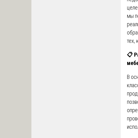
целе
мы п
реал
обра
тех,
📋
Р
мебе
В ос
клас
прод
позв
опре
пров
испо