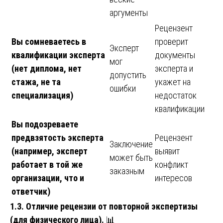
аргументы
Рецензент
Вы сомневаетесь в
проверит
Эксперт
квалификации эксперта
документы
мог
(нет диплома, нет
эксперта и
допустить
стажа, не та
укажет на
ошибки
специализация)
недостаток
квалификации
Вы подозреваете
предвзятость эксперта
Рецензент
Заключение
(например, эксперт
выявит
может быть
работает в той же
конфликт
заказным
организации, что и
интересов
ответчик)
1.3. Отличие рецензии от повторной экспертизы
(для физического лица).
📊