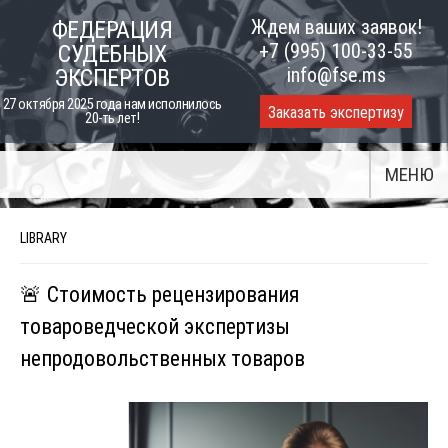
Skip
Ждем ваших заявок!
ФЕДЕРАЦИЯ
to
+7 (995) 100-33-55
СУДЕБНЫХ
content
info@fse.ms
ЭКСПЕРТОВ
27 октября 2025 года нам исполнилось
Заказать экспертизу
20-ть лет!
МЕНЮ
LIBRARY
🚨 Стоимость рецензирования
товароведческой экспертизы
непродовольственных товаров