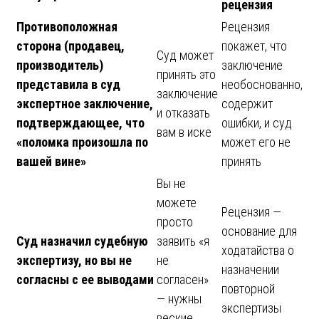
рецензия
Противоположная
Рецензия
сторона (продавец,
покажет, что
Суд может
производитель)
заключение
принять это
представила в суд
необоснованно,
заключение
экспертное заключение,
содержит
и отказать
подтверждающее, что
ошибки, и суд
вам в иске
«поломка произошла по
может его не
вашей вине»
принять
Вы не
можете
Рецензия —
просто
основание для
Суд назначил судебную
заявить «я
ходатайства о
экспертизу, но вы не
не
назначении
согласны с ее выводами
согласен»
повторной
— нужны
экспертизы
веские