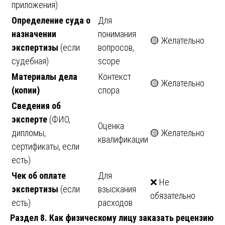
приложения)
Определение суда о
Для
назначении
понимания
🟡 Желательно
экспертизы
(если
вопросов,
судебная)
scope
Материалы дела
Контекст
🟡 Желательно
(копии)
спора
Сведения об
эксперте
(ФИО,
Оценка
дипломы,
🟡 Желательно
квалификации
сертификаты, если
есть)
Чек об оплате
Для
❌ Не
экспертизы
(если
взыскания
обязательно
есть)
расходов
Раздел 8. Как физическому лицу заказать рецензию