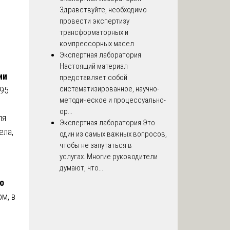
Здравствуйте, необходимо
провести экспертизу
трансформаторных и
компрессорных масел
Экспертная лаборатория
Настоящий материал
ии
представляет собой
систематизированное, научно-
195
методическое и процессуально-
ор...
ля
Экспертная лаборатория
Это
ела,
один из самых важных вопросов,
чтобы не запутаться в
услугах. Многие руководители
думают, что...
о
м, в