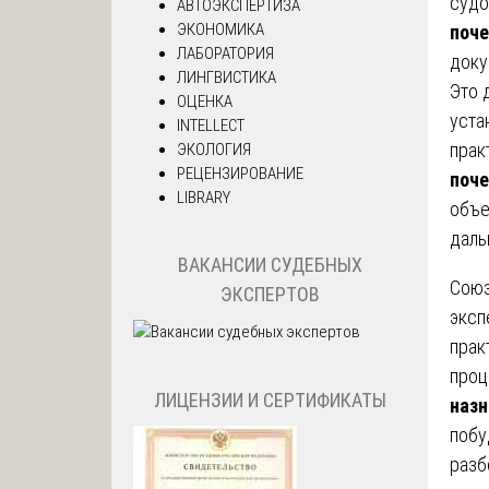
судо
АВТОЭКСПЕРТИЗА
ЭКОНОМИКА
поче
ЛАБОРАТОРИЯ
доку
ЛИНГВИСТИКА
Это 
ОЦЕНКА
уста
INTELLECT
прак
ЭКОЛОГИЯ
РЕЦЕНЗИРОВАНИЕ
поче
LIBRARY
объе
даль
ВАКАНСИИ СУДЕБНЫХ
Союз
ЭКСПЕРТОВ
эксп
прак
проц
ЛИЦЕНЗИИ И СЕРТИФИКАТЫ
назн
побу
разб