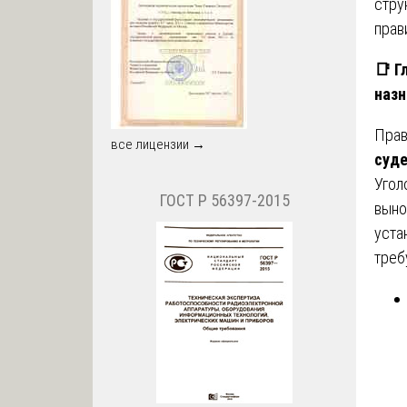
стру
прав
📑
Гл
назн
Прав
все лицензии →
суде
Угол
ГОСТ Р 56397-2015
выно
уста
треб