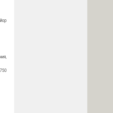
айор
ния,
 750