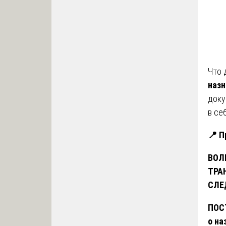
Что 
назн
доку
в се
📍
Пр
ВОЛ
ТРА
СЛЕ
ПОС
о на