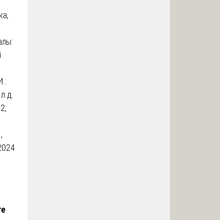
и
ка,
алы:
й
.:
л.д.
2,
,
2024
те