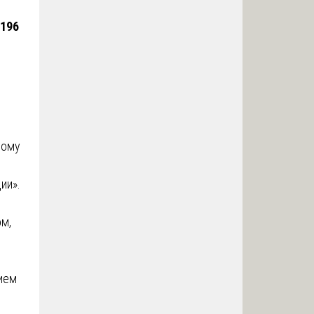
196
ному
ии».
м,
ием