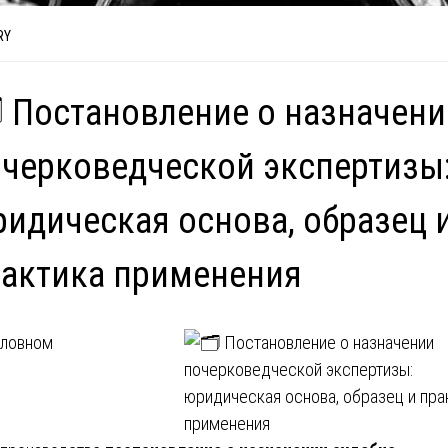
RY
️ Постановление о назначен
черковедческой экспертизы
идическая основа, образец 
актика применения
оловном