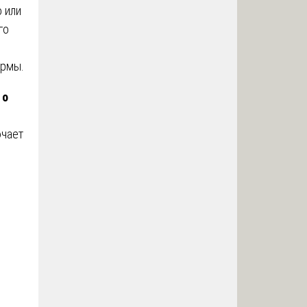
 или
го
ормы.
 о
ючает