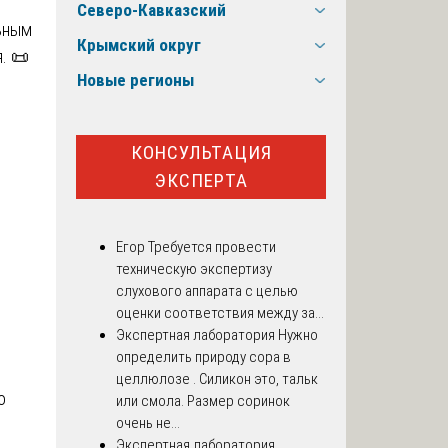
Северо-Кавказский
ьным
Крымский округ
. 📜
Новые регионы
КОНСУЛЬТАЦИЯ
ЭКСПЕРТА
Егор
Требуется провести
техническую экспертизу
слухового аппарата с целью
оценки соответствия между за...
Экспертная лаборатория
Нужно
определить природу сора в
целлюлозе . Силикон это, тальк
о
или смола. Размер соринок
очень не...
Экспертная лаборатория