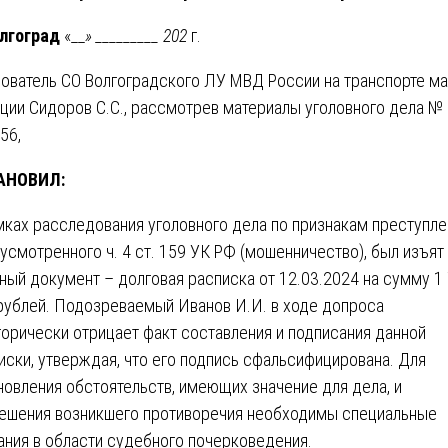
олгоград
«__
» _________ 202
г.
ователь СО Волгоградского ЛУ МВД России на транспорте м
ции Сидоров С.С., рассмотрев материалы уголовного дела №
56,
АНОВИЛ:
мках расследования уголовного дела по признакам преступле
усмотренного ч. 4 ст. 159 УК РФ (мошенничество), был изъят
ный документ – долговая расписка от 12.03.2024 на сумму 1
рублей. Подозреваемый Иванов И.И. в ходе допроса
горически отрицает факт составления и подписания данной
иски, утверждая, что его подпись сфальсифицирована. Для
новления обстоятельств, имеющих значение для дела, и
ешения возникшего противоречия необходимы специальные
ания в области судебного почерковедения.