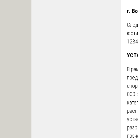
г. В
След
юсти
1234
УСТ
В ра
пред
спор
000 
кате
расп
уста
разр
позн