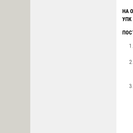
НА 
УПК 
ПОС