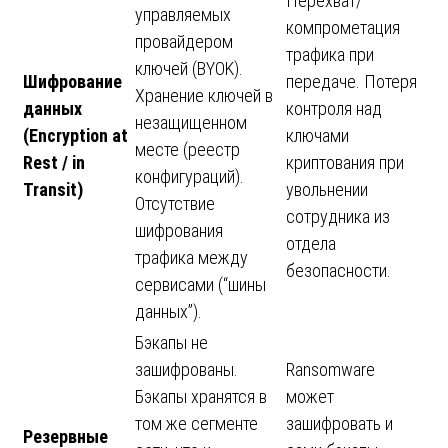
Перехват/
управляемых
компрометация
провайдером
трафика при
ключей (BYOK).
Шифрование
передаче. Потеря
Хранение ключей в
данных
контроля над
незащищенном
(Encryption at
ключами
месте (реестр
Rest / in
криптования при
конфигураций).
Transit)
увольнении
Отсутствие
сотрудника из
шифрования
отдела
трафика между
безопасности.
сервисами (“шины
данных”).
Бэкапы не
зашифрованы.
Ransomware
Бэкапы хранятся в
может
том же сегменте
зашифровать и
Резервные