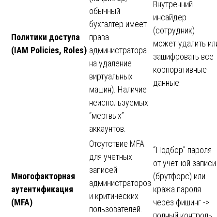
Внутренний
обычный
инсайдер
бухгалтер имеет
(сотрудник)
Политики доступа
права
может удалить ил
(IAM Policies, Roles)
администратора
зашифровать все
на удаление
корпоративные
виртуальных
данные.
машин). Наличие
неиспользуемых
“мертвых”
аккаунтов.
Отсутствие MFA
“Подбор” пароля
для учетных
от учетной записи
записей
Многофакторная
(брутфорс) или
администраторов
аутентификация
кража пароля
и критических
(MFA)
через фишинг ->
пользователей.
полный контроль