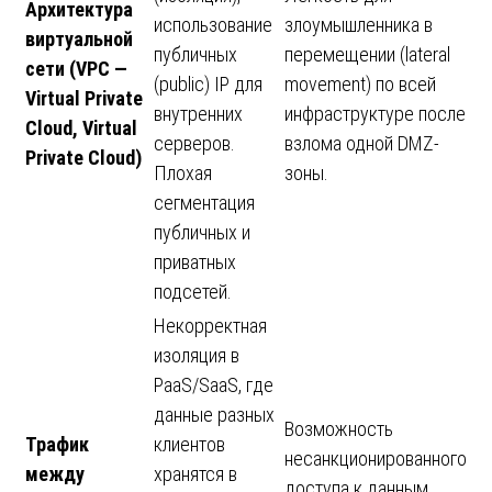
Архитектура
использование
злоумышленника в
виртуальной
публичных
перемещении (lateral
сети
(VPC —
(public) IP для
movement) по всей
Virtual Private
внутренних
инфраструктуре после
Cloud, Virtual
серверов.
взлома одной DMZ-
Private Cloud)
Плохая
зоны.
сегментация
публичных и
приватных
подсетей.
Некорректная
изоляция в
PaaS/SaaS, где
данные разных
Возможность
Трафик
клиентов
несанкционированного
между
хранятся в
доступа к данным