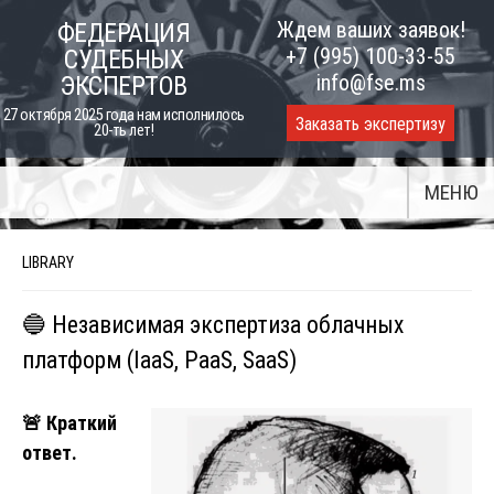
Skip
Ждем ваших заявок!
ФЕДЕРАЦИЯ
to
+7 (995) 100-33-55
СУДЕБНЫХ
content
info@fse.ms
ЭКСПЕРТОВ
27 октября 2025 года нам исполнилось
Заказать экспертизу
20-ть лет!
МЕНЮ
LIBRARY
🔵 Независимая экспертиза облачных
платформ (IaaS, PaaS, SaaS)
🚨
Краткий
ответ.