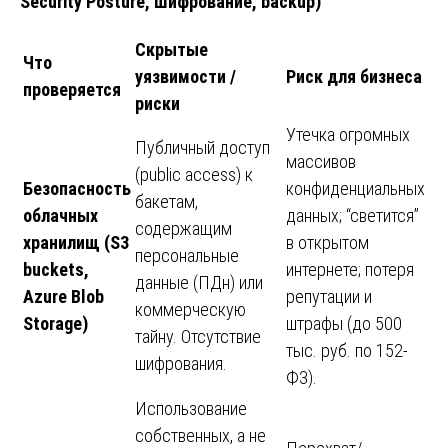
Security Posture, шифрование, backup)
Скрытые
Что
уязвимости /
Риск для бизнеса
проверяется
риски
Утечка огромных
Публичный доступ
массивов
(public access) к
Безопасность
конфиденциальных
бакетам,
облачных
данных; “светится”
содержащим
хранилищ (S3
в открытом
персональные
buckets,
интернете; потеря
данные (ПДн) или
Azure Blob
репутации и
коммерческую
Storage)
штрафы (до 500
тайну. Отсутствие
тыс. руб. по 152-
шифрования.
ФЗ).
Использование
собственных, а не