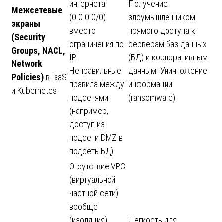
интернета
Получение
Межсетевые
(0.0.0.0/0)
злоумышленником
экраны
вместо
прямого доступа к
(Security
ограничения по
серверам баз данных
Groups, NACL,
IP.
(БД) и корпоративным
Network
Неправильные
данным. Уничтожение
Policies)
в IaaS
правила между
информации
и Kubernetes
подсетями
(ransomware).
(например,
доступ из
подсети DMZ в
подсеть БД).
Отсутствие VPC
(виртуальной
частной сети)
вообще
(изоляция),
Легкость для