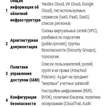
Общая
Yandex Cloud, VK Cloud, Google
информация об
1
Cloud), тип используемых
облачной
сервисов (IaaS, PaaS, SaaS),
инфраструктуре
список регионов.
Схемы виртуальных сетей (VPC),
разбивка по подсетям
Архитектурная
2
(public/private), группы
документация
безопасности (Security Groups),
топология.
Список пользователей, ролей,
Политики
групп и их права (Attached
3
управления
Policies). Аудит на предмет
доступом (IAM)
“мертвых” учетных записей.
Настройки шифрования (KMS,
Конфигурации
BYOK), политики бэкапов, политики
4
безопасности
логирования (CloudTrail, Audit