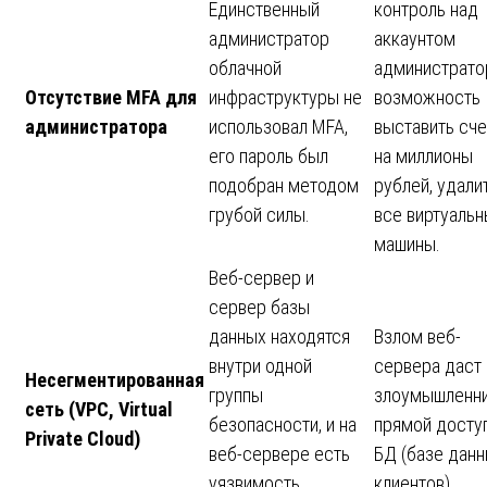
Единственный
контроль над
администратор
аккаунтом
облачной
администрато
Отсутствие MFA для
инфраструктуры не
возможность
администратора
использовал MFA,
выставить сче
его пароль был
на миллионы
подобран методом
рублей, удали
грубой силы.
все виртуаль
машины.
Веб-сервер и
сервер базы
данных находятся
Взлом веб-
внутри одной
сервера даст
Несегментированная
группы
злоумышленн
сеть (VPC, Virtual
безопасности, и на
прямой доступ
Private Cloud)
веб-сервере есть
БД (базе дан
уязвимость
клиентов).