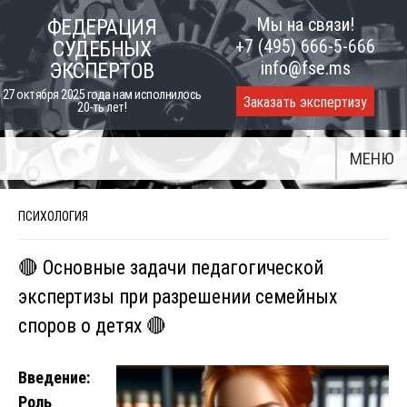
Skip
Мы на связи!
ФЕДЕРАЦИЯ
to
+7 (495) 666-5-666
СУДЕБНЫХ
content
info@fse.ms
ЭКСПЕРТОВ
27 октября 2025 года нам исполнилось
Заказать экспертизу
20-ть лет!
МЕНЮ
ПСИХОЛОГИЯ
🔴 Основные задачи педагогической
экспертизы при разрешении семейных
споров о детях 🔴
Введение:
Роль