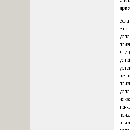
приз
Важн
Это 
усло
приз
длит
усто
усто
личн
приз
усло
иска
тонк
появ
приз