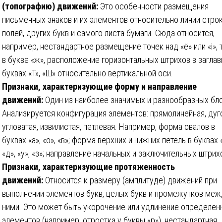
(топографию) движений:
Это особенности размещения
письменных знаков и их элементов относительно линии строк
полей, других букв и самого листа бумаги. Сюда относится,
например, нестандартное размещение точек над «ё» или «i», 
в букве «ж», расположение горизонтальных штрихов в загла
буквах «Т», «Ш» относительно вертикальной оси.
Признаки, характеризующие форму и направление
движений:
Один из наиболее значимых и разнообразных бло
Анализируется конфигурация элементов: прямолинейная, дуг
угловатая, извилистая, петлевая. Например, форма овалов в
буквах «а», «о», «в»; форма верхних и нижних петель в буквах «
«д», «у», «з»; направление начальных и заключительных штрих
Признаки, характеризующие протяженность
движений:
Относится к размеру (амплитуде) движений при
выполнении элементов букв, целых букв и промежутков меж
ними. Это может быть укорочение или удлинение определен
элементов (например, отростка у буквы «р»), нестандартная