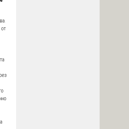
ва.
 от
та
рез
го
нно
на