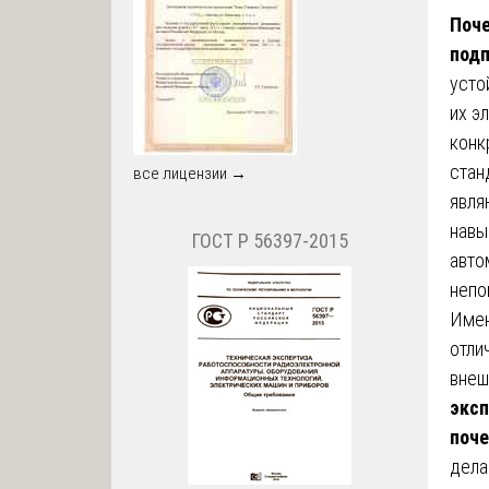
Поче
подп
усто
их э
конк
стан
все лицензии →
явля
навы
ГОСТ Р 56397-2015
авто
непо
Имен
отли
внеш
эксп
поче
дела