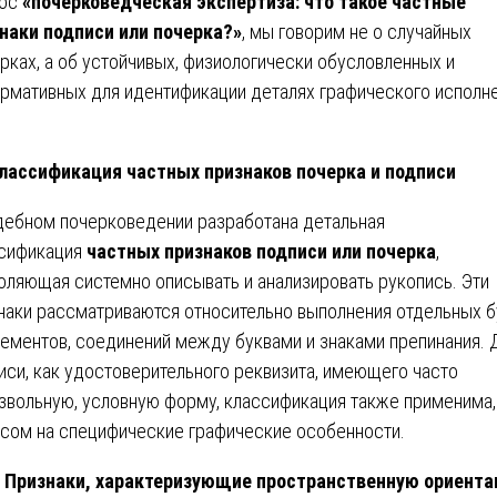
рос
«почерковедческая экспертиза: что такое частные
наки подписи или почерка?»
, мы говорим не о случайных
рках, а об устойчивых, физиологически обусловленных и
рмативных для идентификации деталях графического исполне
 Классификация частных признаков почерка и подписи
дебном почерковедении разработана детальная
сификация
частных признаков подписи или почерка
,
оляющая системно описывать и анализировать рукопись. Эти
наки рассматриваются относительно выполнения отдельных б
лементов, соединений между буквами и знаками препинания. 
иси, как удостоверительного реквизита, имеющего часто
звольную, условную форму, классификация также применима,
сом на специфические графические особенности.
Признаки, характеризующие пространственную ориент