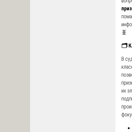
воп
приз
пома
инфо
🧬
🗂
️
В су
клас
позв
приз
их э
подп
прои
фоку