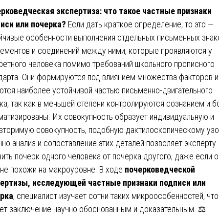
рковедческая экспертиза: что такое частные признаки
иси или почерка?
Если дать краткое определение, то это —
йчивые особенности выполнения отдельных письменных знак
лементов и соединений между ними, которые проявляются у
ретного человека помимо требований школьного прописного
дарта. Они формируются под влиянием множества факторов и
ются наиболее устойчивой частью письменно-двигательного
ка, так как в меньшей степени контролируются сознанием и б
матизированы. Их совокупность образует индивидуальную и
вторимую совокупность, подобную дактилоскопическому узо
но анализ и сопоставление этих деталей позволяет эксперту
чить почерк одного человека от почерка другого, даже если о
не похожи на макроуровне. В ходе
почерковедческой
ертизы, исследующей частные признаки подписи или
рка
, специалист изучает сотни таких микроособенностей, что
ет заключение научно обоснованным и доказательным. ⚖️