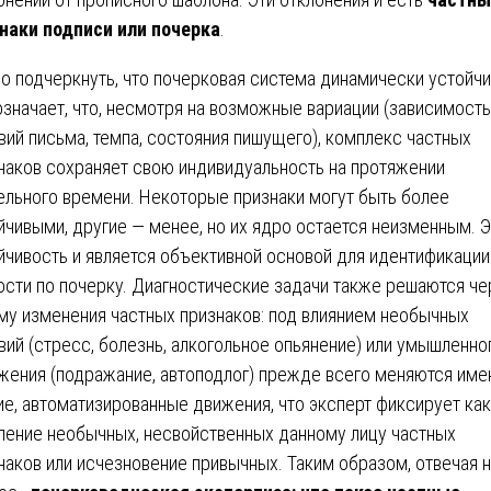
наки подписи или почерка
.
о подчеркнуть, что почерковая система динамически устойчи
означает, что, несмотря на возможные вариации (зависимость
вий письма, темпа, состояния пишущего), комплекс частных
наков сохраняет свою индивидуальность на протяжении
ельного времени. Некоторые признаки могут быть более
йчивыми, другие — менее, но их ядро остается неизменным. Э
йчивость и является объективной основой для идентификации
ости по почерку. Диагностические задачи также решаются че
му изменения частных признаков: под влиянием необычных
вий (стресс, болезнь, алкогольное опьянение) или умышленно
жения (подражание, автоподлог) прежде всего меняются име
ие, автоматизированные движения, что эксперт фиксирует как
ление необычных, несвойственных данному лицу частных
наков или исчезновение привычных. Таким образом, отвечая 