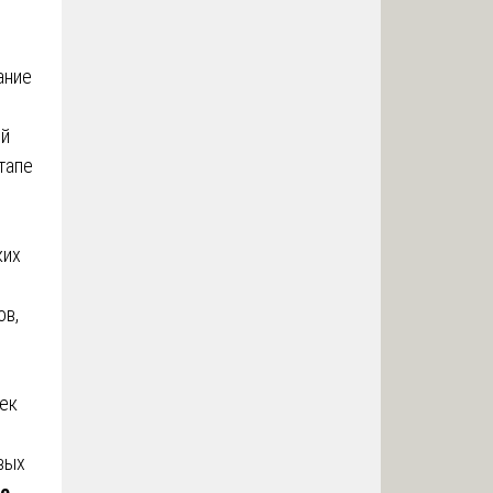
ание
ый
тапе
ких
ов,
ек
вых
е