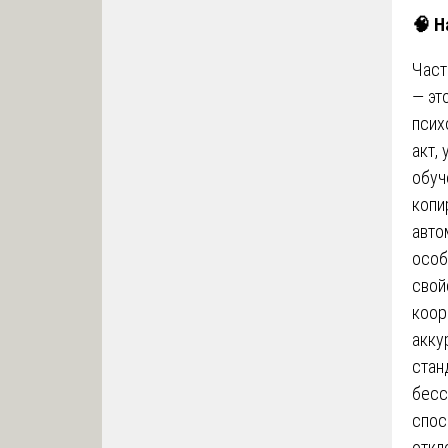
🧠
На
Част
— эт
псих
акт,
обуч
копи
авто
особ
свой
коор
акку
стан
бесс
спос
откл