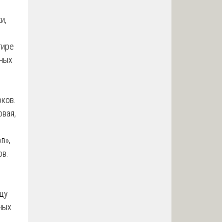
и,
тире
вных
ков.
овая,
в»,
ов.
ду
ных