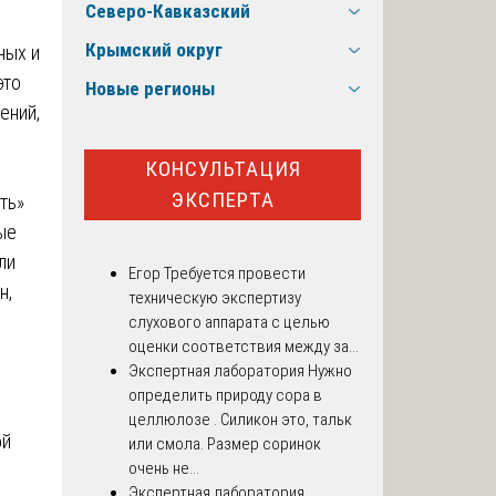
Северо-Кавказский
Крымский округ
ных и
это
Новые регионы
ений,
КОНСУЛЬТАЦИЯ
ЭКСПЕРТА
ть»
ые
ли
Егор
Требуется провести
н,
техническую экспертизу
слухового аппарата с целью
оценки соответствия между за...
Экспертная лаборатория
Нужно
определить природу сора в
целлюлозе . Силикон это, тальк
ой
или смола. Размер соринок
очень не...
Экспертная лаборатория