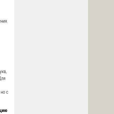
ния.
укв,
Для
 но с
ацию