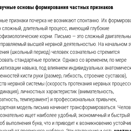
учные основы формирования частных признаков
ные признаки почерка не возникают спонтанно. Их формиров
о сложный, длительный процесс, имеющий глубокие
офизиологические корни. Письмо — это сложный двигательн
 управляемый высшей нервной деятельностью. На начальном э
ения (школьный период) человек сознательно стремится
ровать стандартные прописи. Однако со временем, по мере
матизации навыка, под влиянием индивидуальных анатомичес
енностей кисти руки (размер, гибкость, строение суставов),
ств нервной системы (скорость протекания нервных процесс
динация), личностных характеристик (внимательность,
ратность, темперамент) и профессиональных привычек,
дартная модель письма начинает трансформироваться. Челов
ознательно ищет наиболее удобный, экономичный и быстрый
об выполнения букв, что и приводит к возникновению устойчи
онений от прописного шаблона. Эти отклонения и есть
частны