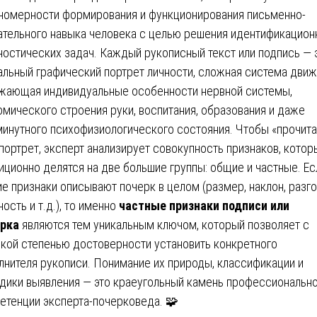
номерности формирования и функционирования письменно-
ательного навыка человека с целью решения идентификацион
ностических задач. Каждый рукописный текст или подпись — 
альный графический портрет личности, сложная система движ
жающая индивидуальные особенности нервной системы,
омического строения руки, воспитания, образования и даже
инутного психофизиологического состояния. Чтобы «прочита
 портрет, эксперт анализирует совокупность признаков, котор
иционно делятся на две большие группы: общие и частные. Ес
е признаки описывают почерк в целом (размер, наклон, разго
ность и т.д.), то именно
частные признаки подписи или
рка
являются тем уникальным ключом, который позволяет с
кой степенью достоверности установить конкретного
лнителя рукописи. Понимание их природы, классификации и
дики выявления — это краеугольный камень профессиональн
етенции эксперта-почерковеда. 🧩