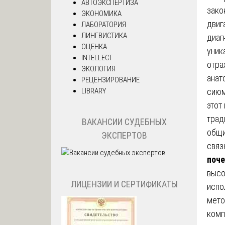
АВТОЭКСПЕРТИЗА
зако
ЭКОНОМИКА
двиг
ЛАБОРАТОРИЯ
ЛИНГВИСТИКА
диаг
ОЦЕНКА
уник
INTELLECT
отра
ЭКОЛОГИЯ
анат
РЕЦЕНЗИРОВАНИЕ
LIBRARY
сиюм
этот
трад
ВАКАНСИИ СУДЕБНЫХ
общи
ЭКСПЕРТОВ
связ
поче
высо
ЛИЦЕНЗИИ И СЕРТИФИКАТЫ
испо
мето
комп