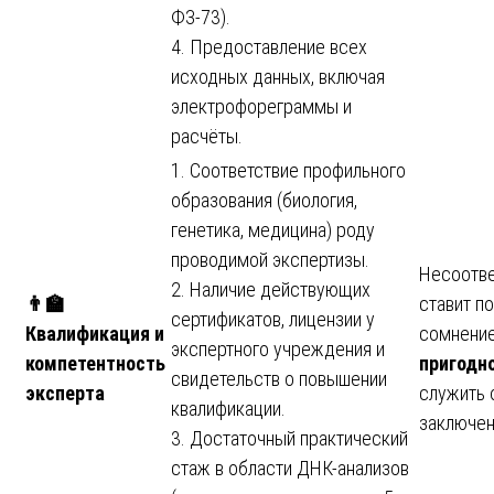
ФЗ-73).
4. Предоставление всех
исходных данных, включая
электрофореграммы и
расчёты.
1. Соответствие профильного
образования (биология,
генетика, медицина) роду
проводимой экспертизы.
Несоотве
2. Наличие действующих
👨
ставит п
сертификатов, лицензии у
Квалификация и
сомнени
экспертного учреждения и
компетентность
пригодн
свидетельств о повышении
эксперта
служить 
квалификации.
заключен
3. Достаточный практический
стаж в области ДНК-анализов