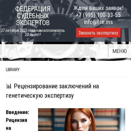
Skip
Ждем ваших заявок!
ФЕДЕРАЦИЯ
to
+7 (995) 100-33-55
СУДЕБНЫХ
content
info@fse.ms
ЭКСПЕРТОВ
27 октября 2025 года нам исполнилось
Заказать экспертизу
20-ть лет!
МЕНЮ
LIBRARY
📊 Рецензирование заключений на
генетическую экспертизу
Введение:
Рецензия
на