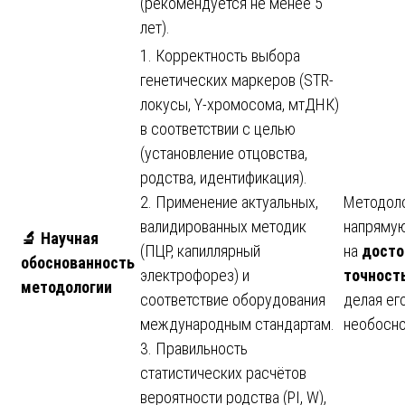
(рекомендуется не менее 5
лет).
1. Корректность выбора
генетических маркеров (STR-
локусы, Y-хромосома, мтДНК)
в соответствии с целью
(установление отцовства,
родства, идентификация).
2. Применение актуальных,
Методоло
валидированных методик
напрямую
🔬
Научная
(ПЦР, капиллярный
на
досто
обоснованность
электрофорез) и
точност
методологии
соответствие оборудования
делая ег
международным стандартам.
необосн
3. Правильность
статистических расчётов
вероятности родства (PI, W),