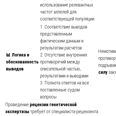
использование релевантных
частот аллелей для
соответствующей популяции.
1. Соответствие выводов
представленным
фактическим данным и
результатам расчётов.
Немотиви
📊
Логика и
2. Отсутствие внутренних
противо
обоснованность
противоречий между
подрыва
выводов
описательной частью,
силу
закл
результатами и выводами.
3. Полнота ответов на все
поставленные судом
вопросы.
Проведение
рецензии генетической
экспертизы
требует от специалиста-рецензента