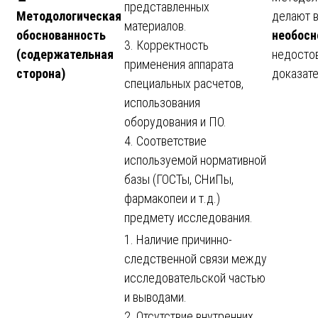
представленных
Методологическая
делают 
материалов.
обоснованность
необос
3. Корректность
(содержательная
недостов
применения аппарата
сторона)
доказате
специальных расчетов,
использования
оборудования и ПО.
4. Соответствие
используемой нормативной
базы (ГОСТы, СНиПы,
фармакопеи и т.д.)
предмету исследования.
1. Наличие причинно-
следственной связи между
исследовательской частью
и выводами.
2. Отсутствие внутренних