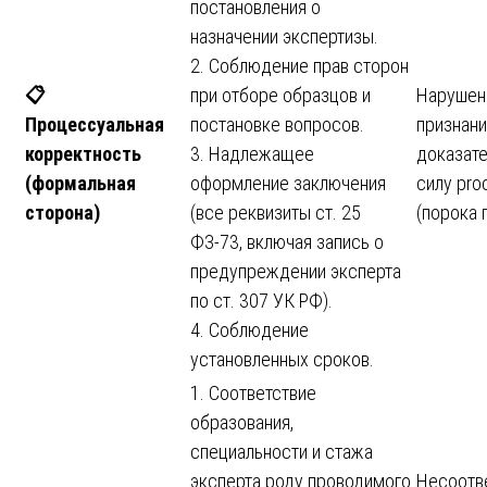
постановления о
назначении экспертизы.
2. Соблюдение прав сторон
📋
при отборе образцов и
Нарушени
Процессуальная
постановке вопросов.
признан
корректность
3. Надлежащее
доказат
(формальная
оформление заключения
силу proc
сторона)
(все реквизиты ст. 25
(порока 
ФЗ-73, включая запись о
предупреждении эксперта
по ст. 307 УК РФ).
4. Соблюдение
установленных сроков.
1. Соответствие
образования,
специальности и стажа
эксперта роду проводимого
Несоотв