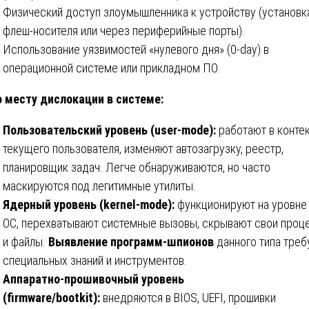
Физический доступ злоумышленника к устройству (установк
флеш-носителя или через периферийные порты).
Использование уязвимостей «нулевого дня» (0-day) в
операционной системе или прикладном ПО.
о месту дислокации в системе:
Пользовательский уровень (user-mode):
работают в конте
текущего пользователя, изменяют автозагрузку, реестр,
планировщик задач. Легче обнаруживаются, но часто
маскируются под легитимные утилиты.
Ядерный уровень (kernel-mode):
функционируют на уровне
ОС, перехватывают системные вызовы, скрывают свои проц
и файлы.
Выявление программ-шпионов
данного типа треб
специальных знаний и инструментов.
Аппаратно-прошивочный уровень
(firmware/bootkit):
внедряются в BIOS, UEFI, прошивки