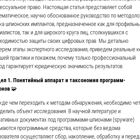
ессуальное право. Настоящая статья представляет собой
ематическое, научно обоснованное руководство по методоло
ка шпионских имплантов, предназначенное как для профильн
иалистов, так и для широкого круга лиц, столкнувшихся с
ходимостью защиты своих цифровых прав. Мы детально
ерем этапы экспертного исследования, приведем реальные 
ашей практики и покажем, почему только профессиональный
од гарантирует юридическую значимость результатов.
ел 1. Понятийный аппарат и таксономия программ-
онов
🧩
де чем переходить к методам обнаружения, необходимо че
делить объект исследования. В научной литературе и
ативных документах под программами-шпионами (spyware)
маются программные средства, которые без ведома
зователя осуществляют сбор, накопление, обработку и перед