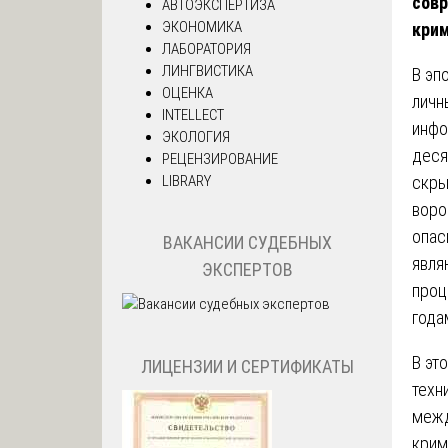
сов
АВТОЭКСПЕРТИЗА
ЭКОНОМИКА
кри
ЛАБОРАТОРИЯ
ЛИНГВИСТИКА
В эп
ОЦЕНКА
личн
INTELLECT
инфо
ЭКОЛОГИЯ
деся
РЕЦЕНЗИРОВАНИЕ
LIBRARY
скры
воро
опас
ВАКАНСИИ СУДЕБНЫХ
явля
ЭКСПЕРТОВ
проц
года
В эт
ЛИЦЕНЗИИ И СЕРТИФИКАТЫ
техн
межд
крим