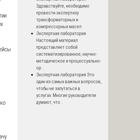
Здравствуйте, необходимо
провести экспертизу
гии
трансформаторных и
ых
компрессорных масел
Экспертная лаборатория
Настоящий материал
представляет собой
кейсы
систематизированное, научно-
методическое и процессуально-
ор...
Экспертная лаборатория
Это
один из самых важных вопросов,
чтобы не запутаться в
услугах. Многие руководители
тко
думают, что...
ачу