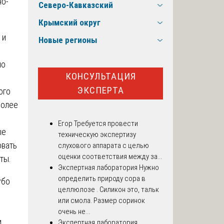
Северо-Кавказский
Крымский округ
 и
Новые регионы
но
КОНСУЛЬТАЦИЯ
ЭКСПЕРТА
ого
более
Егор
Требуется провести
ые
техническую экспертизу
овать
слухового аппарата с целью
оценки соответствия между за...
ты.
Экспертная лаборатория
Нужно
определить природу сора в
убо
целлюлозе . Силикон это, тальк
или смола. Размер соринок
очень не...
и
Экспертная лаборатория