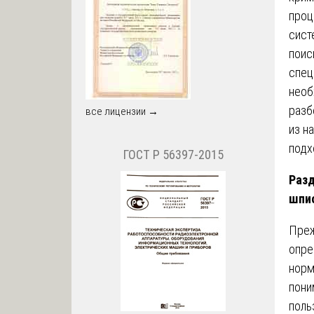
проц
сист
поис
спец
необ
разб
все лицензии →
из н
подх
ГОСТ Р 56397-2015
Разд
шпи
Преж
опре
норм
пони
поль