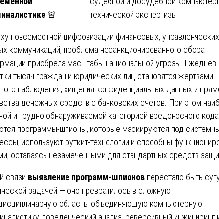
ременной
миналистике
🚨
оху повсеместной цифровизации финансовых, управленческих
ых коммуникаций, проблема несанкционированного сбора
рмации приобрела масштабы национальной угрозы. Ежеднев
тки тысяч граждан и юридических лиц становятся жертвами
того наблюдения, хищения конфиденциальных данных и прям
вства денежных средств с банковских счетов. При этом наи
ной и трудно обнаруживаемой категорией вредоносного кода
ются программы-шпионы, которые маскируются под системн
ессы, используют руткит-технологии и способны функционир
ми, оставаясь незамеченными для стандартных средств защи
ой связи
выявление программ-шпионов
перестало быть суг
ической задачей — оно превратилось в сложную
исциплинарную область, объединяющую компьютерную
иналистику, поведенческий анализ, реверсивный инжиниринг 