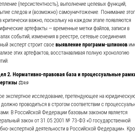
епление (персистентность), выполнение целевых функций,
ытие следов и (возможно) самоуничтожение. Понимание это
а критически важно, поскольку на каждом этапе появляются
ифические артефакты — временные метки файлов, записи в
алах событий, изменения в реестре, сетевые соединения.
ный эксперт строит свое
выявление программ-шпионов
им
нализе этих артефактов, восстанавливая полную хронологию
тий.
ел 2. Нормативно-правовая база и процессуальные рамк
пертизы
⚖️📜
е экспертное исследование, претендующее на юридическу
, должно проводиться в строгом соответствии с процессуал
ами. В Российской Федерации базовым законом является
ральный закон от 31.05.2001 № 73-ФЗ «О государственной
бно-экспертной деятельности в Российской Федерации». Кр