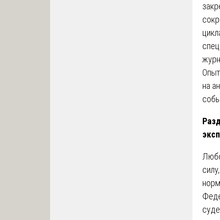
закр
сокр
цикл
спец
журн
Опыт
на а
собы
Разд
экс
Любо
силу
норм
Феде
суде