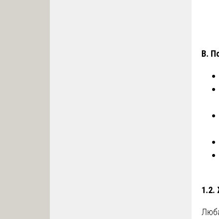
В. П
1.2.
Люба