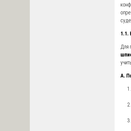
конф
опре
суде
1.1.
Для 
шпи
учит
А. П