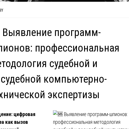
RY
 Выявление программ-
пионов: профессиональная
тодология судебной и
судебной компьютерно-
хнической экспертизы
ение: цифровая
за как вызов