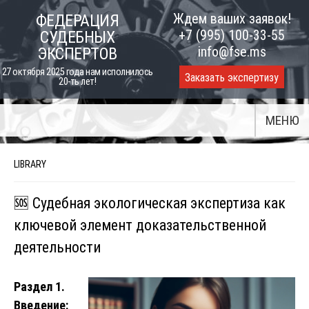
Skip
Ждем ваших заявок!
ФЕДЕРАЦИЯ
to
+7 (995) 100-33-55
СУДЕБНЫХ
content
info@fse.ms
ЭКСПЕРТОВ
27 октября 2025 года нам исполнилось
Заказать экспертизу
20-ть лет!
МЕНЮ
LIBRARY
🆘 Судебная экологическая экспертиза как
ключевой элемент доказательственной
деятельности
Раздел 1.
Введение: