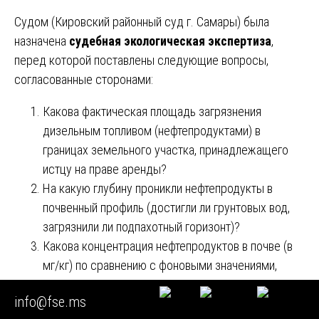
Судом (Кировский районный суд г. Самары) была
назначена
судебная экологическая экспертиза
,
перед которой поставлены следующие вопросы,
согласованные сторонами:
Какова фактическая площадь загрязнения
дизельным топливом (нефтепродуктами) в
границах земельного участка, принадлежащего
истцу на праве аренды?
На какую глубину проникли нефтепродукты в
почвенный профиль (достигли ли грунтовых вод,
загрязнили ли подпахотный горизонт)?
Какова концентрация нефтепродуктов в почве (в
мг/кг) по сравнению с фоновыми значениями,
установленными для данного типа почв?
info@fse.ms
Относится ли загрязненная почва к категории