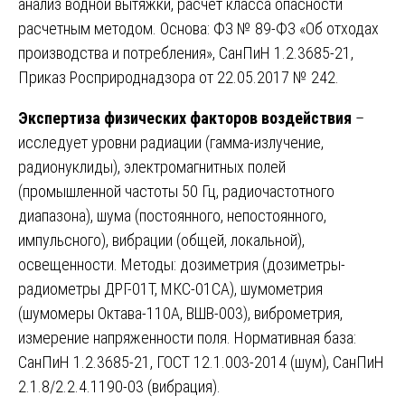
анализ водной вытяжки, расчет класса опасности
расчетным методом. Основа: ФЗ № 89-ФЗ «Об отходах
производства и потребления», СанПиН 1.2.3685-21,
Приказ Росприроднадзора от 22.05.2017 № 242.
Экспертиза физических факторов воздействия
–
исследует уровни радиации (гамма-излучение,
радионуклиды), электромагнитных полей
(промышленной частоты 50 Гц, радиочастотного
диапазона), шума (постоянного, непостоянного,
импульсного), вибрации (общей, локальной),
освещенности. Методы: дозиметрия (дозиметры-
радиометры ДРГ-01Т, МКС-01СА), шумометрия
(шумомеры Октава-110А, ВШВ-003), виброметрия,
измерение напряженности поля. Нормативная база:
СанПиН 1.2.3685-21, ГОСТ 12.1.003-2014 (шум), СанПиН
2.1.8/2.2.4.1190-03 (вибрация).