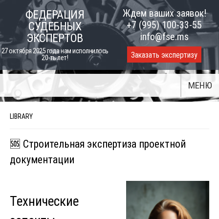
Skip
Ждем ваших заявок!
ФЕДЕРАЦИЯ
to
+7 (995) 100-33-55
СУДЕБНЫХ
content
info@fse.ms
ЭКСПЕРТОВ
27 октября 2025 года нам исполнилось
Заказать экспертизу
20-ть лет!
МЕНЮ
LIBRARY
🆘 Строительная экспертиза проектной
документации
Технические