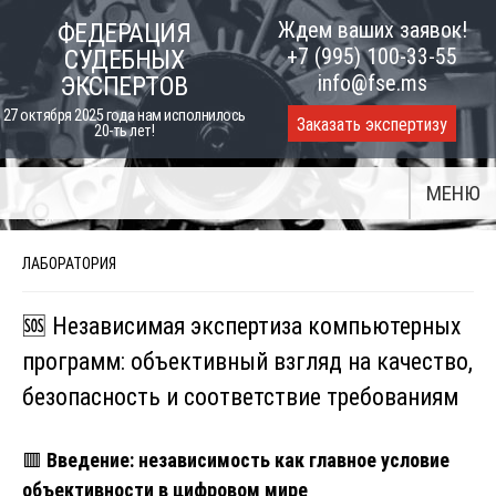
Skip
Ждем ваших заявок!
ФЕДЕРАЦИЯ
to
+7 (995) 100-33-55
СУДЕБНЫХ
content
info@fse.ms
ЭКСПЕРТОВ
27 октября 2025 года нам исполнилось
Заказать экспертизу
20-ть лет!
МЕНЮ
ЛАБОРАТОРИЯ
🆘 Независимая экспертиза компьютерных
программ: объективный взгляд на качество,
безопасность и соответствие требованиям
🟥
Введение: независимость как главное условие
объективности в цифровом мире