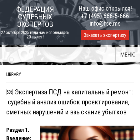
Skip
Наш офис открылся!
ФЕДЕРАЦИЯ
to
+7 (495) 666-5-666
СУДЕБНЫХ
content
info@fse.ms
ЭКСПЕРТОВ
27 октября 2025 года нам исполнилось
Заказать экспертизу
20-ть лет!
МЕНЮ
LIBRARY
🆘 Экспертиза ПСД на капитальный ремонт:
судебный анализ ошибок проектирования,
сметных нарушений и взыскание убытков
Раздел 1.
Введение: