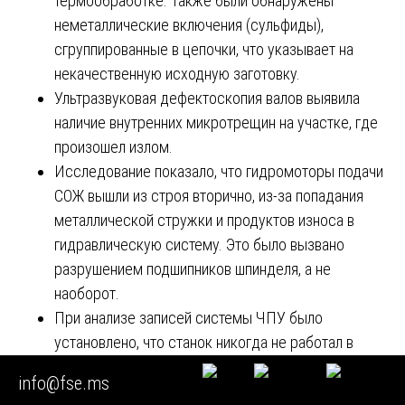
термообработке. Также были обнаружены
неметаллические включения (сульфиды),
сгруппированные в цепочки, что указывает на
некачественную исходную заготовку.
Ультразвуковая дефектоскопия валов выявила
наличие внутренних микротрещин на участке, где
произошел излом.
Исследование показало, что гидромоторы подачи
СОЖ вышли из строя вторично, из-за попадания
металлической стружки и продуктов износа в
гидравлическую систему. Это было вызвано
разрушением подшипников шпинделя, а не
наоборот.
При анализе записей системы ЧПУ было
установлено, что станок никогда не работал в
режимах, превышающих максимальные
info@fse.ms
допустимые паспортные значения. Выявленные в