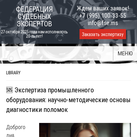
Skip
Ждем ваших заявок!
ФЕДЕРАЦИЯ
to
+7 (995) 100-33-55
СУДЕБНЫХ
content
info@fse.ms
ЭКСПЕРТОВ
27 октября 2025 года нам исполнилось
Заказать экспертизу
20-ть лет!
МЕНЮ
LIBRARY
🆘 Экспертиза промышленного
оборудования: научно-методические основы
диагностики поломок
Доброго
дня,