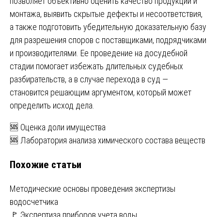
позволяет объективно оценить качество продукции и
монтажа, выявить скрытые дефекты и несоответствия,
а также подготовить убедительную доказательную базу
для разрешения споров с поставщиками, подрядчиками
и производителями. Ее проведение на досудебной
стадии помогает избежать длительных судебных
разбирательств, а в случае перехода в суд —
становится решающим аргументом, который может
определить исход дела.
Навигация
🆘 Оценка доли имущества
🆘 Лаборатория анализа химического состава веществ
по
Похожие статьи
записям
Методические основы проведения экспертизы
водосчетчика
🚩 Экспертиза приборов учета воды