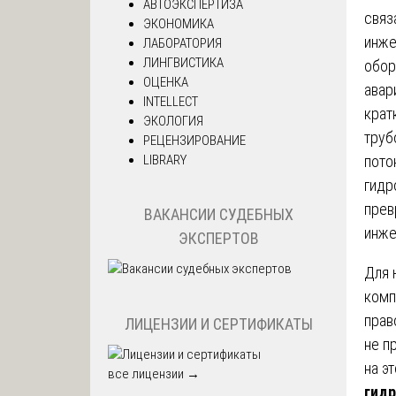
АВТОЭКСПЕРТИЗА
связ
ЭКОНОМИКА
инже
ЛАБОРАТОРИЯ
ЛИНГВИСТИКА
обор
ОЦЕНКА
авар
INTELLECT
крат
ЭКОЛОГИЯ
труб
РЕЦЕНЗИРОВАНИЕ
LIBRARY
пото
гидр
прев
ВАКАНСИИ СУДЕБНЫХ
инже
ЭКСПЕРТОВ
Для 
комп
прав
ЛИЦЕНЗИИ И СЕРТИФИКАТЫ
не п
на э
все лицензии →
гид