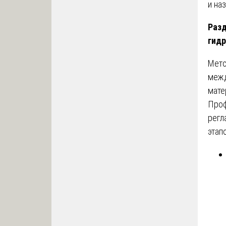
и на
Разд
гид
Мето
межд
мате
Про
регл
этапо