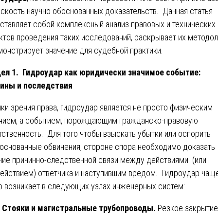
оскость научно обоснованных доказательств. Данная статья
ставляет собой комплексный анализ правовых и технических
ктов проведения таких исследований, раскрывает их методо
монстрирует значение для судебной практики.
ел 1. Гидроудар как юридически значимое событие:
ины и последствия
чки зрения права, гидроудар является не просто физическим
нием, а событием, порождающим гражданско-правовую
тственность. Для того чтобы взыскать убытки или оспорить
основанные обвинения, стороне спора необходимо доказать
чие причинно-следственной связи между действиями (или
ействием) ответчика и наступившим вредом. Гидроудар чащ
о возникает в следующих узлах инженерных систем:
Стояки и магистральные трубопроводы.
Резкое закрытие