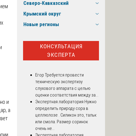
Северо-Кавказский
нием
Крымский округ
их
Новые регионы
КОНСУЛЬТАЦИЯ
и
ЭКСПЕРТА
Егор
Требуется провести
техническую экспертизу
слухового аппарата с целью
оценки соответствия между за...
но и
Экспертная лаборатория
Нужно
определить природу сора в
ар, а
целлюлозе . Силикон это, тальк
твет
или смола. Размер соринок
очень не...
арии
Экспертная лаборатория