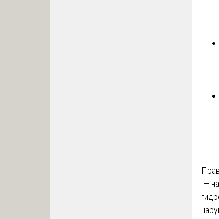
Прав
— на
гидр
нару