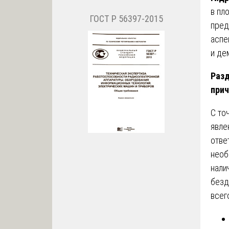
в пл
ГОСТ Р 56397-2015
пред
аспе
и де
Разд
прич
С то
явле
отве
необ
нали
безд
всег