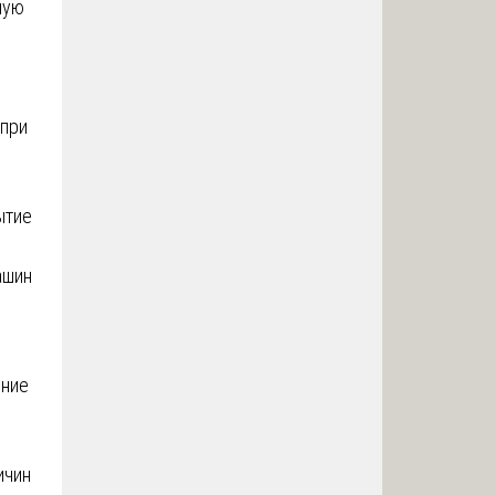
ную
 при
ытие
ашин
ение
ичин