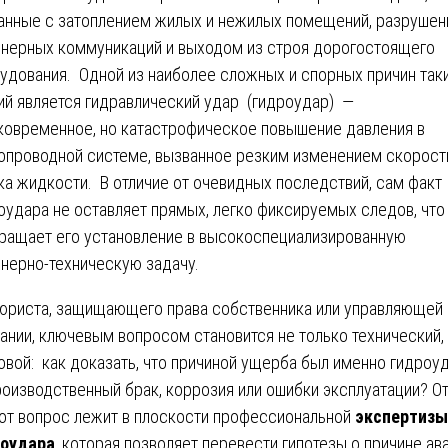
анные с затоплением жилых и нежилых помещений, разруше
нерных коммуникаций и выходом из строя дорогостоящего
удования. Одной из наиболее сложных и спорных причин так
ий является гидравлический удар (гидроудар) —
ковременное, но катастрофическое повышение давления в
опроводной системе, вызванное резким изменением скорост
ка жидкости. В отличие от очевидных последствий, сам факт
оудара не оставляет прямых, легко фиксируемых следов, что
ращает его установление в высокоспециализированную
нерно-техническую задачу.
юриста, защищающего права собственника или управляющей
ании, ключевым вопросом становится не только технический, 
овой: как доказать, что причиной ущерба был именно гидроуд
роизводственный брак, коррозия или ошибки эксплуатации? О
тот вопрос лежит в плоскости профессиональной
экспертизы
роудара
, которая позволяет перевести гипотезы о причине ав