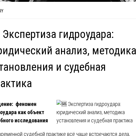
RY
 Экспертиза гидроудара:
идический анализ, методик
тановления и судебная
актика
дение: феномен
оудара как объект
бного исследования
временной судебной практике всё чаще встречаются дела,