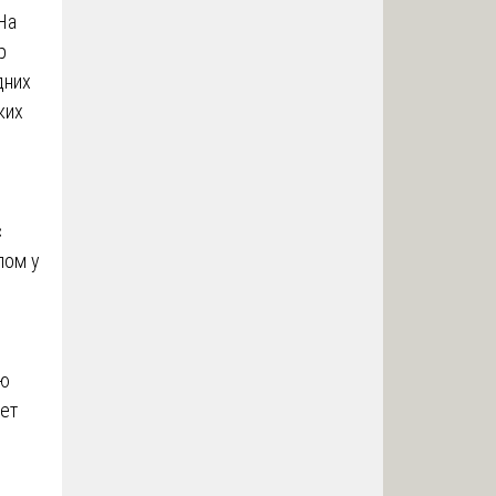
На
р
дних
ких
с
лом у
ую
ет