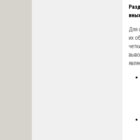
Разд
иных
Для 
их о
четк
выво
явля