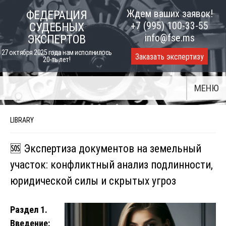
Skip
Ждем ваших заявок!
ФЕДЕРАЦИЯ
to
+7 (995) 100-33-55
СУДЕБНЫХ
content
info@fse.ms
ЭКСПЕРТОВ
27 октября 2025 года нам исполнилось
Заказать экспертизу
20-ть лет!
МЕНЮ
LIBRARY
🆘 Экспертиза документов на земельный
участок: конфликтный анализ подлинности,
юридической силы и скрытых угроз
Раздел 1.
Введение: