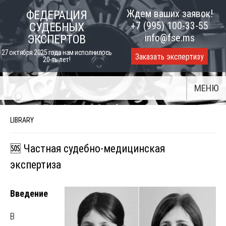
Skip
Ждем ваших заявок!
ФЕДЕРАЦИЯ
to
+7 (995) 100-33-55
СУДЕБНЫХ
content
info@fse.ms
ЭКСПЕРТОВ
27 октября 2025 года нам исполнилось
Заказать экспертизу
20-ть лет!
МЕНЮ
LIBRARY
🆘 Частная судебно-медицинская
экспертиза
Введение
В