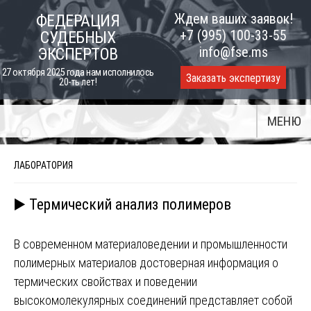
Skip
Ждем ваших заявок!
ФЕДЕРАЦИЯ
to
+7 (995) 100-33-55
СУДЕБНЫХ
content
info@fse.ms
ЭКСПЕРТОВ
27 октября 2025 года нам исполнилось
Заказать экспертизу
20-ть лет!
МЕНЮ
ЛАБОРАТОРИЯ
▶️ Термический анализ полимеров
В современном материаловедении и промышленности
полимерных материалов достоверная информация о
термических свойствах и поведении
высокомолекулярных соединений представляет собой