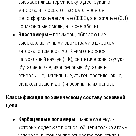
вызывает лишь термическую деструкцию
материала. К реактопластам относятся
фенолформальдегидные (ФФС), эпоксидные (ЭД),
полиэфирные смолы, а также эбонит.
Эластомеры
— полимеры, обладающие
высокоэластичными свойствами в широком
интервале температур. К ним относятся
натуральный каучук (НК), синтетические каучуки
(бутадиеновые, изопреновые, бутадиен-
стирольные, нитрильные, этилен-пропиленовые,
силоксановые и др. ) и резины на их основе.
Классификация по химическому составу основной
цепи
Карбоцепные полимеры
— макромолекулы
которых содержат в основной цепи только атомы
углерода. К этой группе относятся полиэтилен,