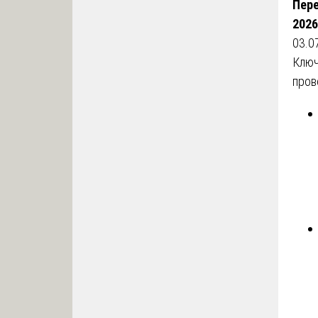
Пере
2026
03.0
Ключ
пров