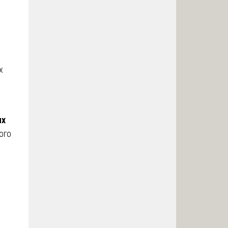
х
ых
ого
о