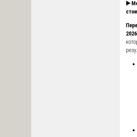
▶️
Ме
сто
Пере
2026
кото
резу