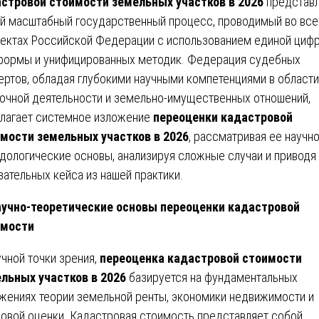
стровой стоимости земельных участков в 2026
представл
й масштабный государственный процесс, проводимый во все
ектах Российской Федерации с использованием единой циф
формы и унифицированных методик. Федерация судебных
ертов, обладая глубокими научными компетенциями в области
очной деятельности и земельно-имущественных отношений,
лагает системное изложение
переоценки кадастровой
мости земельных участков в 2026
, рассматривая ее научно
дологические основы, анализируя сложные случаи и приводя
зательных кейса из нашей практики.
учно-теоретические основы переоценки кадастровой
имости
учной точки зрения,
переоценка кадастровой стоимости
льных участков в 2026
базируется на фундаментальных
жениях теории земельной ренты, экономики недвижимости и
овой оценки. Кадастровая стоимость представляет собой