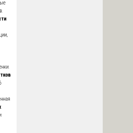
ные
в.
сти
ции,
енки.
стков
6
енная
х
и