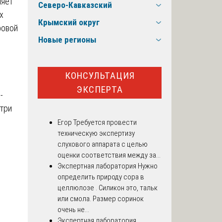
яет
Северо-Кавказский
х
Крымский округ
ровой
Новые регионы
КОНСУЛЬТАЦИЯ
ЭКСПЕРТА
-
 три
Егор
Требуется провести
техническую экспертизу
слухового аппарата с целью
оценки соответствия между за...
Экспертная лаборатория
Нужно
определить природу сора в
целлюлозе . Силикон это, тальк
или смола. Размер соринок
очень не...
Экспертная лаборатория