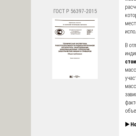
расч
ГОСТ Р 56397-2015
кото
мест
испо
В от
инди
стои
масс
учас
масс
зави
факт
объе
▶️
Но