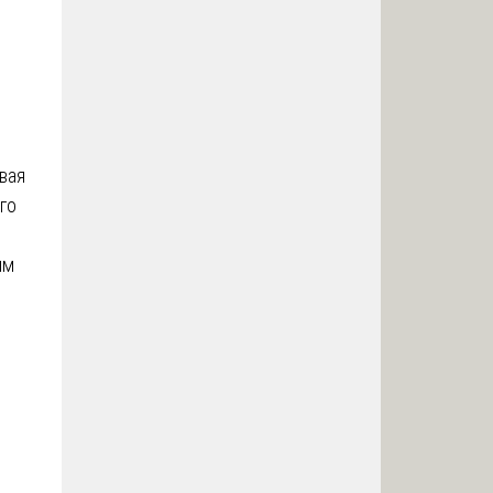
вая
го
ым