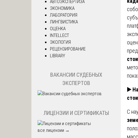
када
АВТОЭКСПЕРТИЗА
ЭКОНОМИКА
собо
ЛАБОРАТОРИЯ
субъ
ЛИНГВИСТИКА
плат
ОЦЕНКА
эксп
INTELLECT
оцен
ЭКОЛОГИЯ
РЕЦЕНЗИРОВАНИЕ
пред
LIBRARY
стои
мето
ВАКАНСИИ СУДЕБНЫХ
пока
ЭКСПЕРТОВ
▶️
На
сто
С на
ЛИЦЕНЗИИ И СЕРТИФИКАТЫ
земе
поло
все лицензии →
масс