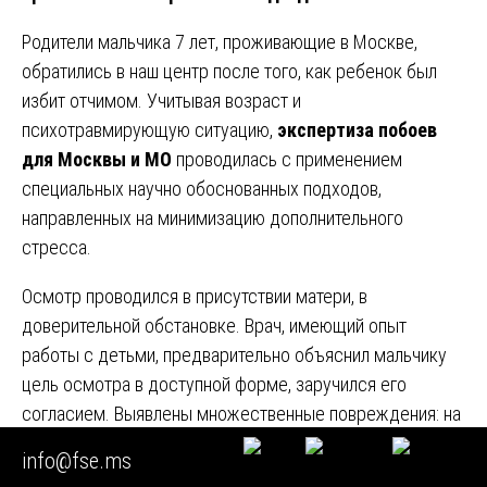
Родители мальчика 7 лет, проживающие в Москве,
обратились в наш центр после того, как ребенок был
избит отчимом. Учитывая возраст и
психотравмирующую ситуацию,
экспертиза побоев
для Москвы и МО
проводилась с применением
специальных научно обоснованных подходов,
направленных на минимизацию дополнительного
стресса.
Осмотр проводился в присутствии матери, в
доверительной обстановке. Врач, имеющий опыт
работы с детьми, предварительно объяснил мальчику
цель осмотра в доступной форме, заручился его
согласием. Выявлены множественные повреждения: на
ягодицах и задней поверхности бедер определялись
info@fse.ms
полосовидные кровоподтеки багрово-синюшного цвета,