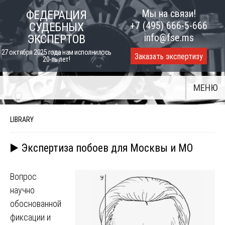
Skip
Мы на связи!
ФЕДЕРАЦИЯ
to
+7 (495) 666-5-666
СУДЕБНЫХ
content
info@fse.ms
ЭКСПЕРТОВ
27 октября 2025 года нам исполнилось
Заказать экспертизу
20-ть лет!
МЕНЮ
LIBRARY
▶️ Экспертиза побоев для Москвы и МО
Вопрос
научно
обоснованной
фиксации и