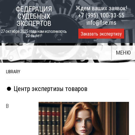
Skip
Ждем ваших заявок!
ФЕДЕРАЦИЯ
to
+7 (995) 100-33-55
СУДЕБНЫХ
content
info@fse.ms
ЭКСПЕРТОВ
27 октября 2025 года нам исполнилось
Заказать экспертизу
20-ть лет!
МЕНЮ
LIBRARY
⏺️ Центр экспертизы товаров
В