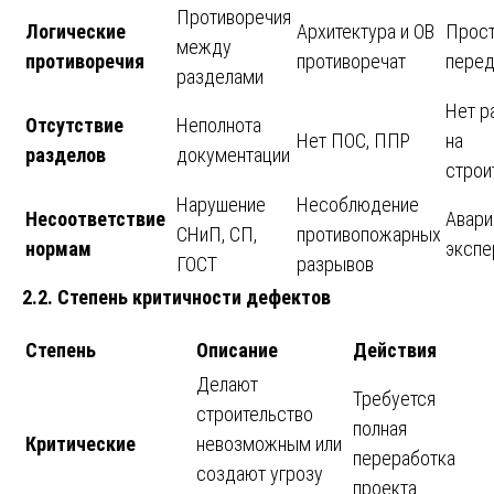
Противоречия
Логические
Архитектура и ОВ
Прост
между
противоречия
противоречат
перед
разделами
Нет р
Отсутствие
Неполнота
Нет ПОС, ППР
на
разделов
документации
строи
Нарушение
Несоблюдение
Несоответствие
Авария
СНиП, СП,
противопожарных
нормам
экспе
ГОСТ
разрывов
2.2. Степень критичности дефектов
Степень
Описание
Действия
Делают
Требуется
строительство
полная
Критические
невозможным или
переработка
создают угрозу
проекта