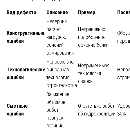
Вид дефекта
Описание
Пример
Посл
Неверный
расчет
Неправильно
Конструктивные
Обруш
нагрузок,
подобранное
ошибки
перед
сечений,
сечение балки
армирования
Неправильно
Неприменимая
Технологические
выбранная
Нево
технология
ошибки
технология
строи
сварки
строительства
Занижение
объемов
Сметные
Отсутствие работ
Удоро
работ,
ошибки
по гидроизоляции
30%
пропуск
позиций