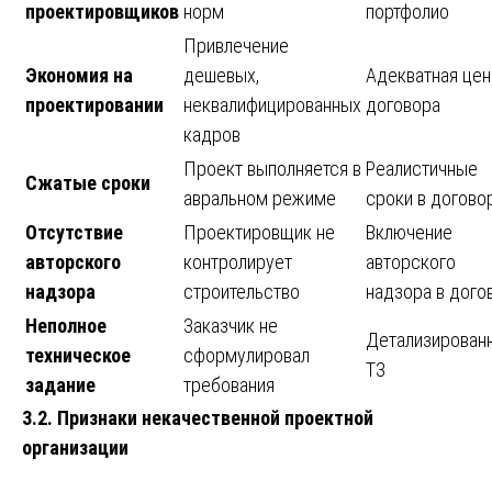
проектировщиков
норм
портфолио
Привлечение
Экономия на
дешевых,
Адекватная цен
проектировании
неквалифицированных
договора
кадров
Проект выполняется в
Реалистичные
Сжатые сроки
авральном режиме
сроки в догово
Отсутствие
Проектировщик не
Включение
авторского
контролирует
авторского
надзора
строительство
надзора в дого
Неполное
Заказчик не
Детализирован
техническое
сформулировал
ТЗ
задание
требования
3.2. Признаки некачественной проектной
организации