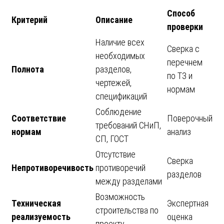
Способ
Критерий
Описание
проверки
Наличие всех
Сверка с
необходимых
перечнем
Полнота
разделов,
по ТЗ и
чертежей,
нормам
спецификаций
Соблюдение
Соответствие
Поверочный
требований СНиП,
нормам
анализ
СП, ГОСТ
Отсутствие
Сверка
Непротиворечивость
противоречий
разделов
между разделами
Возможность
Техническая
Экспертная
строительства по
реализуемость
оценка
проекту