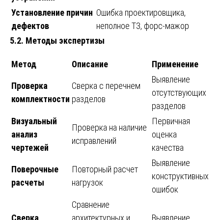
Установление причин
Ошибка проектировщика,
дефектов
неполное ТЗ, форс-мажор
5.2. Методы экспертизы
Метод
Описание
Применение
Выявление
Проверка
Сверка с перечнем
отсутствующих
комплектности
разделов
разделов
Визуальный
Первичная
Проверка на наличие
анализ
оценка
исправлений
чертежей
качества
Выявление
Поверочные
Повторный расчет
конструктивных
расчеты
нагрузок
ошибок
Сравнение
Сверка
архитектурных и
Выявление